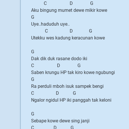
C D G
Aku bingung mumet dewe mikir kowe
G
Uye..haduduh uye..
C D G
Utekku wes kadung keracunan kowe
G
Dak dik duk rasane dodo iki
C D G
Saben krungu HP tak kiro kowe ngubungi
G
Ra perduli mboh isuk sampek bengi
C D G
Ngalor ngidul HP iki panggah tak keloni
G
Sebape kowe dewe sing janji
C D G