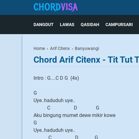
DANGDUT
LAWAS
QASIDAH
CAMPURSARI
Home
›
Arif Citenx
›
Banyuwangi
Chord Arif Citenx - Tit Tut T
Intro : G....C D G (4x)
G
Uye..haduduh uye..
C D G
Aku bingung mumet dewe mikir kowe
G
Uye..haduduh uye..
C D G