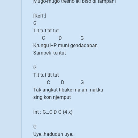
Mugo-mugo tresno iki biso di tampani
[Reff:]
G
Tit tut tit tut
C D G
Krungu HP muni gendadapan
Sampek kentut
G
Tit tut tit tut
C D G
Tak angkat tibake malah makku
sing kon njemput
Int : G…C D G (4 x)
G
Uye..haduduh uye..