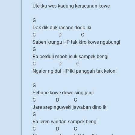
Utekku wes kadung keracunan kowe
G
Dak dik duk rasane dodo iki
C D G
Saben krungu HP tak kiro kowe ngubungi
G
Ra perduli mboh isuk sampek bengi
C D G
Ngalor ngidul HP iki panggah tak keloni
G
Sebape kowe dewe sing janji
C D G
Jare arep nguweki jawaban dino iki
G
Ra leren wiridan sampek bengi
C D G