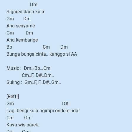
Dm
Sigaren dada kula
Gm Dm
Ana senyume
Gm Dm
Ana kembange
Bb Cm Dm
Bunga bunga cinta.. kanggo si AA
Music : Dm…Bb…Cm
Cm..F..D#..Dm..
Suling : Gm..F, F..D#..Gm..
[Reff:]
Gm D#
Lagi bengi kula ngimpi ondere udar
Cm Gm
Kaya wis parek..
D# Gm