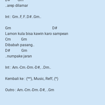
..arep dilamar
Int : Gm..F, F..D#..Gm..
Gm D#
Lamon kula bisa kawin karo sampean
Cm Gm
Dibabah pasang..
D# Gm
..numpake jaran
Int : Am.-Cm.-Dm.-D#, ..Dm..
Kembali ke : (**), Music, Reff, (*)
Outro : Am.-Cm.-Dm.-D#, ..Gm