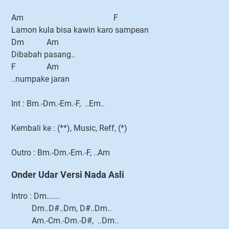
Am F
Lamon kula bisa kawin karo sampean
Dm Am
Dibabah pasang..
F Am
..numpake jaran
Int : Bm.-Dm.-Em.-F, ..Em..
Kembali ke : (**), Music, Reff, (*)
Outro : Bm.-Dm.-Em.-F, ..Am
Onder Udar Versi Nada Asli
Intro : Dm…….
Dm..D#..Dm, D#..Dm..
Am.-Cm.-Dm.-D#, ..Dm..