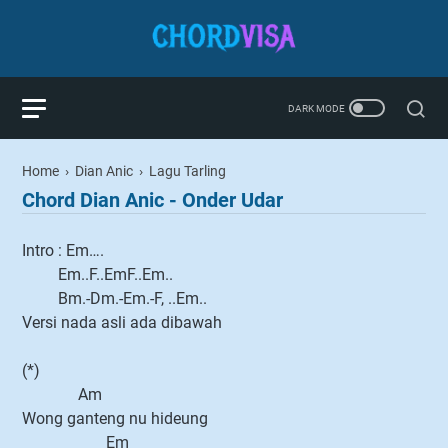
Home
›
Dian Anic
›
Lagu Tarling
Chord Dian Anic - Onder Udar
Intro : Em….
Em..F..EmF..Em..
Bm.-Dm.-Em.-F, ..Em..
Versi nada asli ada dibawah
(*)
Am
Wong ganteng nu hideung
Em