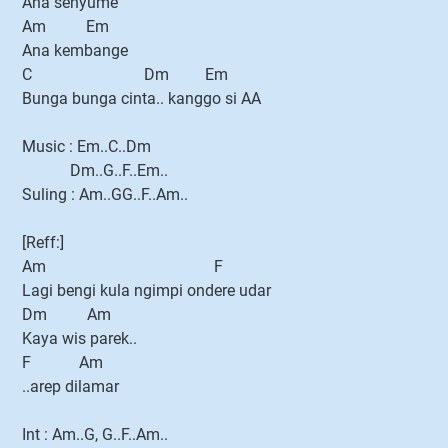
Ana senyume
Am Em
Ana kembange
C Dm Em
Bunga bunga cinta.. kanggo si AA
Music : Em..C..Dm
Dm..G..F..Em..
Suling : Am..GG..F..Am..
[Reff:]
Am F
Lagi bengi kula ngimpi ondere udar
Dm Am
Kaya wis parek..
F Am
..arep dilamar
Int : Am..G, G..F..Am..