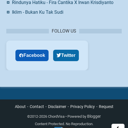
Rindunya Hatiku - Fira Cantika X Irwan Krisdiyanto
Iklim - Bukan Ku Tak Sudi
FOLLOW US
Facebook
Twitter
About
Contact
Disclaimer
Privacy Policy
Request
Blogger
©
2012-2026 ChordVisa • Powered by
Content Protected. No Reproduction.