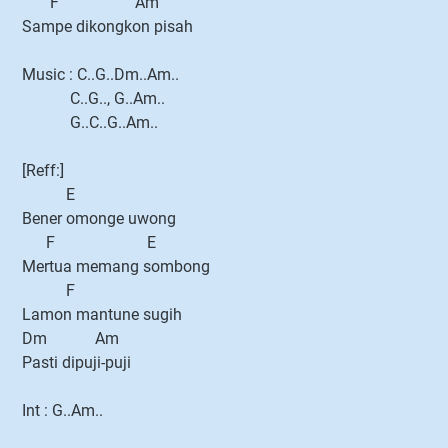
F Am
Sampe dikongkon pisah
Music : C..G..Dm..Am..
C..G.., G..Am..
G..C..G..Am..
[Reff:]
E
Bener omonge uwong
F E
Mertua memang sombong
F
Lamon mantune sugih
Dm Am
Pasti dipuji-puji
Int : G..Am..