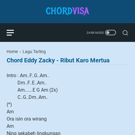
Home
›
Lagu Tarling
Chord Eddy Zacky - Ribut Karo Mertua
Intro : Am..F..G..Am..
Dm..F..E..Am..
Am…….E G Am (2x)
C..G..Dm..Am..
(*)
Am
Ora isin ora wirang
Am
Ning sekabeh lingkungan