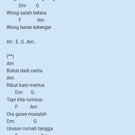
Dm G
Wong salah ketara
F Am
Wong bener ketenger
Int : E..G..Am..
(**)
Am
Bokat dadi cerita
Am
Ribut karo mertua
Dm G
Tapi kita rumasa
F Am
Ora gawe masalah
Dm G
Urusan rumah tangga