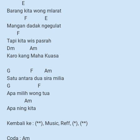
E
Barang kita wong mlarat
F E
Mangan dadak ngegulat
F
Tapi kita wis pasrah
Dm Am
Karo kang Maha Kuasa
G F Am
Satu antara dua sira milia
G F
Apa milih wong tua
Am
Apa ning kita
Kembali ke : (**), Music, Reff, (*), (**)
Coda : Am