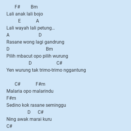
F# Bm
Lali anak lali bojo
E A
Lali wayah lali petung…
A D
Rasane wong lagi gandrung
D Bm
Pilih mbacut opo pilih wurung
D C#
Yen wurung tak trimo-trimo nggantung
C# F#m
Malaria opo malarindu
F#m
Sedino kok rasane seminggu
D C#
Ning awak marai kuru
C#