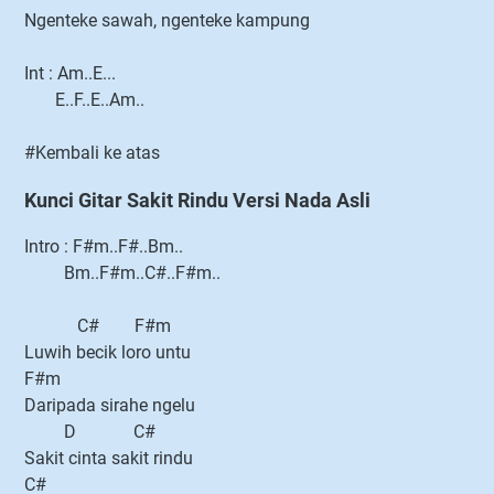
Ngenteke sawah, ngenteke kampung
Int : Am..E...
E..F..E..Am..
#Kembali ke atas
Kunci Gitar Sakit Rindu Versi Nada Asli
Intro : F#m..F#..Bm..
Bm..F#m..C#..F#m..
C# F#m
Luwih becik loro untu
F#m
Daripada sirahe ngelu
D C#
Sakit cinta sakit rindu
C#