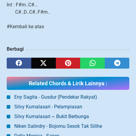
Int : F#m..C#...
C#..D..C#..F#m..
#Kembali ke atas
Berbagi
Related Chords & Lirik Lainnya :
Eny Sagita - Gusdur (Pendekar Rakyat)
Silvy Kumalasari - Pelampiasan
Silvy Kumalasari ~ Bukit Berbunga
Niken Salindry - Bojomu Sesok Tak Silihe
Della Monica - Sanes