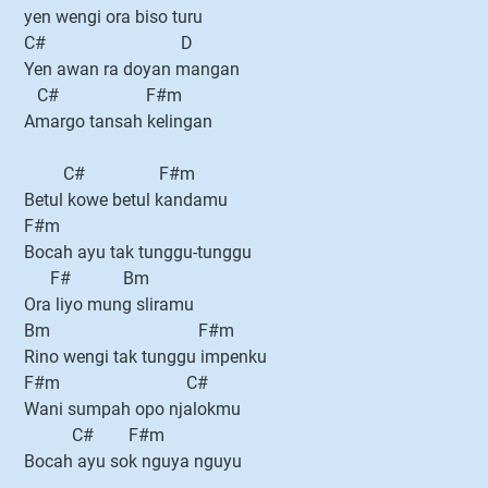
yen wengi ora biso turu
C# D
Yen awan ra doyan mangan
C# F#m
Amargo tansah kelingan
C# F#m
Betul kowe betul kandamu
F#m
Bocah ayu tak tunggu-tunggu
F# Bm
Ora liyo mung sliramu
Bm F#m
Rino wengi tak tunggu impenku
F#m C#
Wani sumpah opo njalokmu
C# F#m
Bocah ayu sok nguya nguyu