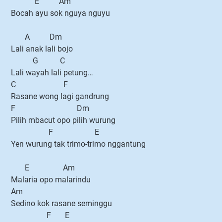
E Am
Bocah ayu sok nguya nguyu
A Dm
Lali anak lali bojo
G C
Lali wayah lali petung…
C F
Rasane wong lagi gandrung
F Dm
Pilih mbacut opo pilih wurung
F E
Yen wurung tak trimo-trimo nggantung
E Am
Malaria opo malarindu
Am
Sedino kok rasane seminggu
F E