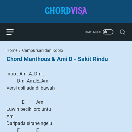
Home
›
Campursari dan Koplo
Chord Manthous & Ami D - Sakit Rindu
Intro : Am..A..Dm..
Dm..Am..E..Am..
Versi asli ada di bawah
E Am
Luwih becik loro untu
Am
Daripada sirahe ngelu
F E