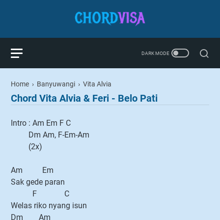
Home
›
Banyuwangi
›
Vita Alvia
Chord Vita Alvia & Feri - Belo Pati
Intro : Am Em F C
Dm Am, F-Em-Am
(2x)
Am Em
Sak gede paran
F C
Welas riko nyang isun
Dm Am