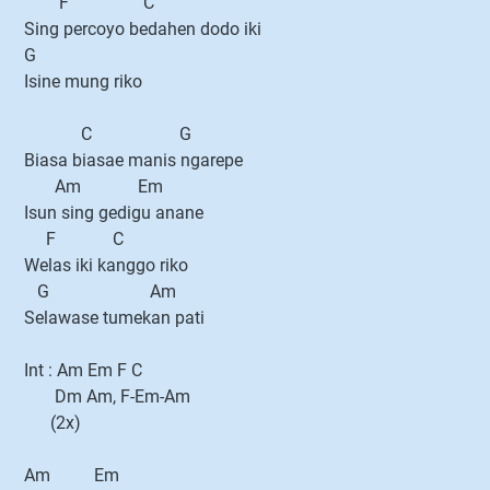
F C
Sing percoyo bedahen dodo iki
G
Isine mung riko
C G
Biasa biasae manis ngarepe
Am Em
Isun sing gedigu anane
F C
Welas iki kanggo riko
G Am
Selawase tumekan pati
Int : Am Em F C
Dm Am, F-Em-Am
(2x)
Am Em