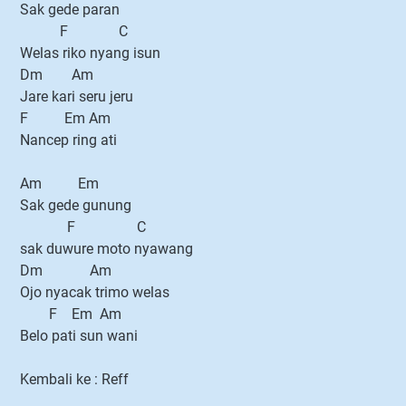
Sak gede paran
F C
Welas riko nyang isun
Dm Am
Jare kari seru jeru
F Em Am
Nancep ring ati
Am Em
Sak gede gunung
F C
sak duwure moto nyawang
Dm Am
Ojo nyacak trimo welas
F Em Am
Belo pati sun wani
Kembali ke : Reff