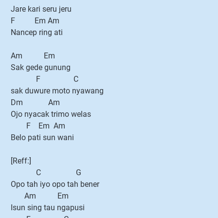
Jare kari seru jeru
F Em Am
Nancep ring ati
Am Em
Sak gede gunung
F C
sak duwure moto nyawang
Dm Am
Ojo nyacak trimo welas
F Em Am
Belo pati sun wani
[Reff:]
C G
Opo tah iyo opo tah bener
Am Em
Isun sing tau ngapusi