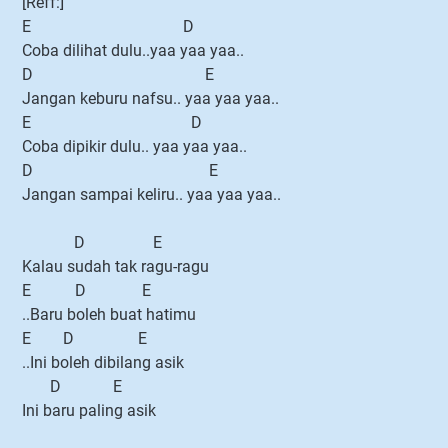
[Reff:]
E D
Coba dilihat dulu..yaa yaa yaa..
D E
Jangan keburu nafsu.. yaa yaa yaa..
E D
Coba dipikir dulu.. yaa yaa yaa..
D E
Jangan sampai keliru.. yaa yaa yaa..
D E
Kalau sudah tak ragu-ragu
E D E
..Baru boleh buat hatimu
E D E
..Ini boleh dibilang asik
D E
Ini baru paling asik