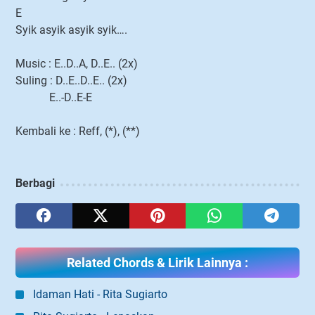
E
Syik asyik asyik syik….
Music : E..D..A, D..E.. (2x)
Suling : D..E..D..E.. (2x)
E..-D..E-E
Kembali ke : Reff, (*), (**)
Berbagi
Related Chords & Lirik Lainnya :
Idaman Hati - Rita Sugiarto