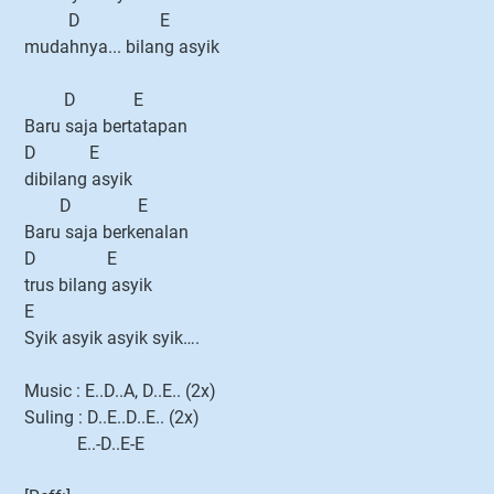
D E
mudahnya... bilang asyik
D E
Baru saja bertatapan
D E
dibilang asyik
D E
Baru saja berkenalan
D E
trus bilang asyik
E
Syik asyik asyik syik….
Music : E..D..A, D..E.. (2x)
Suling : D..E..D..E.. (2x)
E..-D..E-E