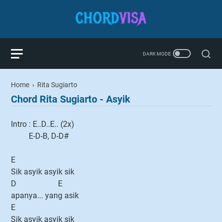
Home
›
Rita Sugiarto
Chord Rita Sugiarto - Asyik
Intro : E..D..E.. (2x)
E-D-B, D-D#
E
Sik asyik asyik sik
D E
apanya... yang asik
E
Sik asyik asyik sik