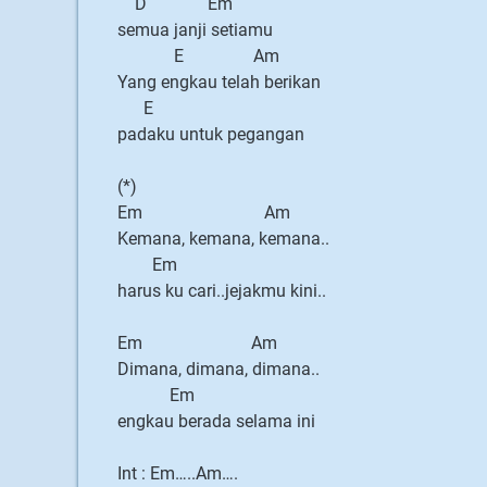
D Em
semua janji setiamu
E Am
Yang engkau telah berikan
E
padaku untuk pegangan
(*)
Em Am
Kemana, kemana, kemana..
Em
harus ku cari..jejakmu kini..
Em Am
Dimana, dimana, dimana..
Em
engkau berada selama ini
Int : Em…..Am….