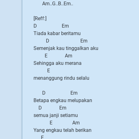
Am..G..B..Em..
[Reff:]
D Em
Tiada kabar beritamu
D Em
Semenjak kau tinggalkan aku
E Am
Sehingga aku merana
E
menanggung rindu selalu
D Em
Betapa engkau melupakan
D Em
semua janji setiamu
E Am
Yang engkau telah berikan
E