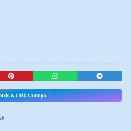
rds & Lirik Lainnya :
ah