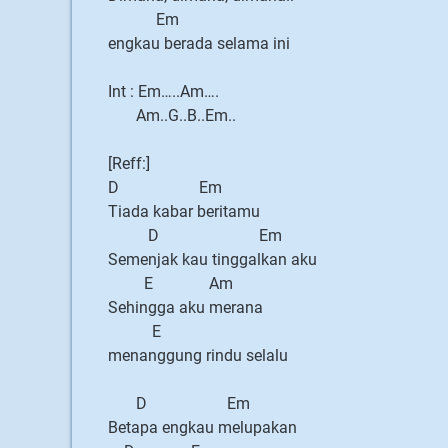
Em
engkau berada selama ini
Int : Em…..Am….
Am..G..B..Em..
[Reff:]
D Em
Tiada kabar beritamu
D Em
Semenjak kau tinggalkan aku
E Am
Sehingga aku merana
E
menanggung rindu selalu
D Em
Betapa engkau melupakan