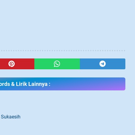
rds & Lirik Lainnya :
 Sukaesih