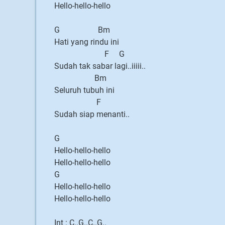
Hello-hello-hello
G Bm
Hati yang rindu ini
F G
Sudah tak sabar lagi..iiiii..
Bm
Seluruh tubuh ini
F
Sudah siap menanti..
G
Hello-hello-hello
Hello-hello-hello
G
Hello-hello-hello
Hello-hello-hello
Int : C..G..C..G..