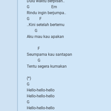
Dulu waktu berpisah..
G Em
Rindu ingin berjumpa..
G F
..Kini setelah bertemu
G
Aku mau kau apakan
F
Seumpama kau santapan
G
Tentu segera kumakan
(*)
G
Hello-hello-hello
Hello-hello-hello
G
Hello-hello-hello