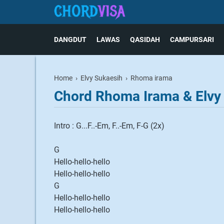
DANGDUT
LAWAS
QASIDAH
CAMPURSARI
Home
›
Elvy Sukaesih
›
Rhoma irama
Chord Rhoma Irama & Elvy 
Intro : G...F..-Em, F..-Em, F-G (2x)
G
Hello-hello-hello
Hello-hello-hello
G
Hello-hello-hello
Hello-hello-hello