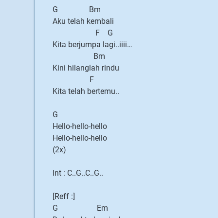
G Bm
Aku telah kembali
F G
Kita berjumpa lagi..iiii…
Bm
Kini hilanglah rindu
F
Kita telah bertemu..
G
Hello-hello-hello
Hello-hello-hello
(2x)
Int : C..G..C..G..
[Reff :]
G Em