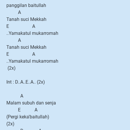
panggilan baitullah
A
Tanah suci Mekkah
E A
..Yamakatul mukarromah
A
Tanah suci Mekkah
E A
..Yamakatul mukarromah
(2x)
Int : D..A..E..A.. (2x)
A
Malam subuh dan senja
E A
(Pergi keka'baitullah)
(2x)