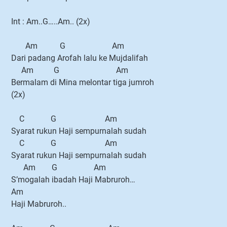
Int : Am..G…..Am.. (2x)
Am G Am
Dari padang Arofah lalu ke Mujdalifah
Am G Am
Bermalam di Mina melontar tiga jumroh
(2x)
C G Am
Syarat rukun Haji sempurnalah sudah
C G Am
Syarat rukun Haji sempurnalah sudah
Am G Am
S’mogalah ibadah Haji Mabruroh…
Am
Haji Mabruroh..