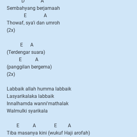
D A
Sembahyang berjamaah
E A
Thowaf, sya'i dan umroh
(2x)
E A
(Terdengar suara)
E A
(panggilan bergema)
(2x)
Labbaik allah humma labbaik
Lasyarikalaka labbaik
Innalhamda wanni'mathalak
Walmulki syarikala
E A E A
Tiba masanya kini (wukuf Haji arofah)