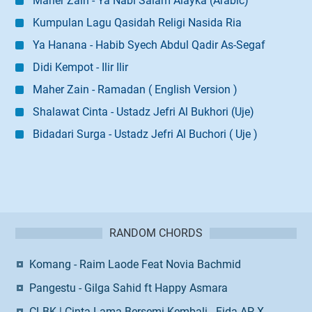
Maher Zain - Ya Nabi Salam Alayka (Arabic)
Kumpulan Lagu Qasidah Religi Nasida Ria
Ya Hanana - Habib Syech Abdul Qadir As-Segaf
Didi Kempot - Ilir Ilir
Maher Zain - Ramadan ( English Version )
Shalawat Cinta - Ustadz Jefri Al Bukhori (Uje)
Bidadari Surga - Ustadz Jefri Al Buchori ( Uje )
RANDOM CHORDS
Komang - Raim Laode Feat Novia Bachmid
Pangestu - Gilga Sahid ft Happy Asmara
CLBK | Cinta Lama Bersemi Kembali - Fida AP X