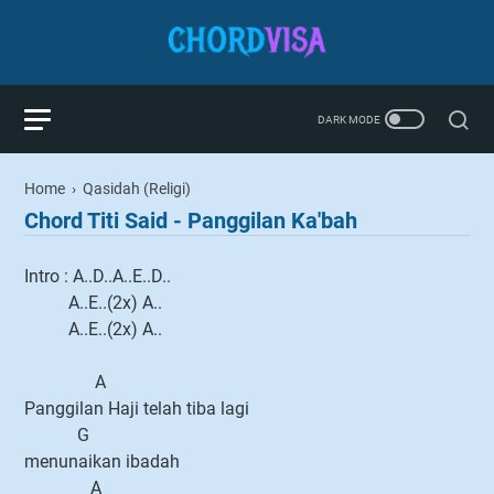
Home
›
Qasidah (Religi)
Chord Titi Said - Panggilan Ka'bah
Intro : A..D..A..E..D..
A..E..(2x) A..
A..E..(2x) A..
A
Panggilan Haji telah tiba lagi
G
menunaikan ibadah
A