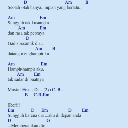
D
Am
B
Seolah-olah hanya..impian yang berlalu..

Am
Em
Sungguh tak kusangka

Am
Em
dan rasa tak percaya..

D
Gadis secantik dia..

Am
B
datang menghampiriku..

Am
Em
Hampir-hampir aku, 

Am
Em
tak sadar di buatnya

Music : 
Em
….
D
… (2x) 
C
..
B
..

B
….
C
-
B
-
Em
Em
D
Em
D
Em
D
G