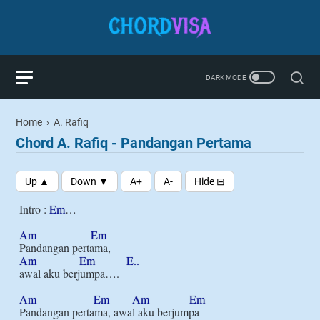
Home
›
A. Rafiq
Chord A. Rafiq - Pandangan Pertama
Intro : 
Em
…

Am
Em
Am
Em
E..
awal aku berjumpa….

Am
Em
Am
Em
Pandangan pertama, awal aku berjumpa
