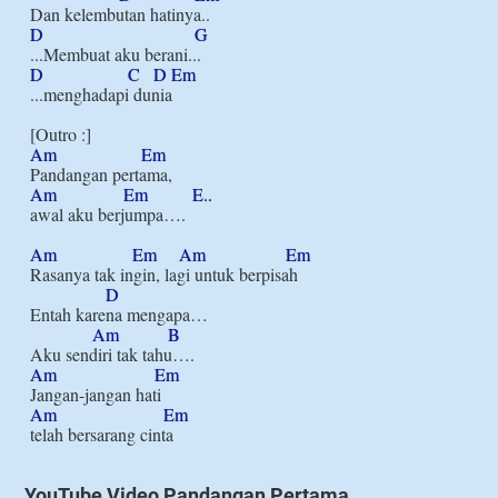
D
G
D
C
D
Em
...menghadapi dunia

Am
Em
Am
Em
E..
awal aku berjumpa….

Am
Em
Am
Em
Rasanya tak ingin, lagi untuk berpisah

D
Entah karena mengapa…

Am
B
Am
Em
Am
Em
YouTube Video Pandangan Pertama