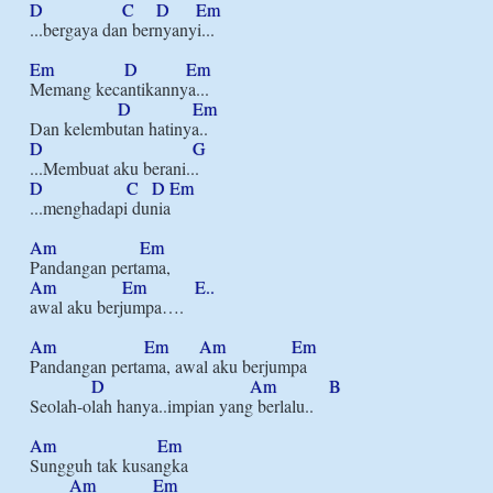
D
C
D
Em
...bergaya dan bernyanyi...

Em
D
Em
Memang kecantikannya...

D
Em
D
G
D
C
D
Em
...menghadapi dunia

Am
Em
Am
Em
E..
awal aku berjumpa….

Am
Em
Am
Em
Pandangan pertama, awal aku berjumpa

D
Am
B
Seolah-olah hanya..impian yang berlalu..

Am
Em
Sungguh tak kusangka

Am
Em