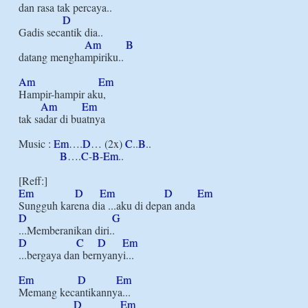
dan rasa tak percaya..

D
Gadis secantik dia..

Am
B
datang menghampiriku..

Am
Em
Hampir-hampir aku, 

Am
Em
tak sadar di buatnya

Music : 
Em
….
D
… (2x) 
C
..
B
..

B
….
C
-
B
-
Em
..

Em
D
Em
D
Em
D
G
D
C
D
Em
...bergaya dan bernyanyi...

Em
D
Em
Memang kecantikannya...

D
Em