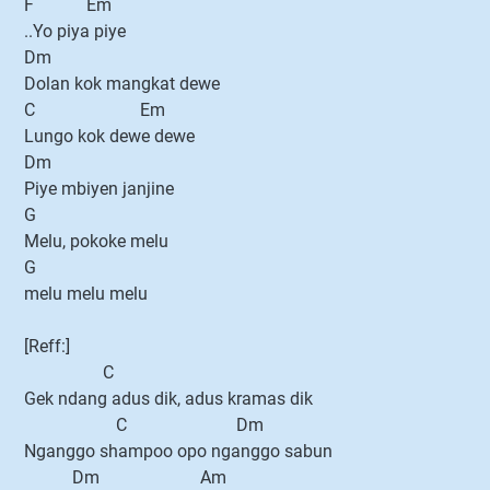
F Em
..Yo piya piye
Dm
Dolan kok mangkat dewe
C Em
Lungo kok dewe dewe
Dm
Piye mbiyen janjine
G
Melu, pokoke melu
G
melu melu melu
[Reff:]
C
Gek ndang adus dik, adus kramas dik
C Dm
Nganggo shampoo opo nganggo sabun
Dm Am