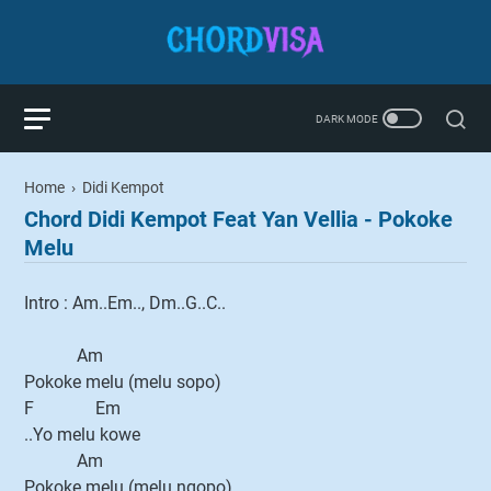
Home
›
Didi Kempot
Chord Didi Kempot Feat Yan Vellia - Pokoke
Melu
Intro : Am..Em.., Dm..G..C..
Am
Pokoke melu (melu sopo)
F Em
..Yo melu kowe
Am
Pokoke melu (melu ngopo)