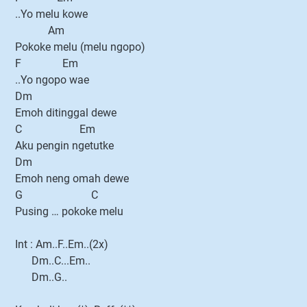
..Yo melu kowe
Am
Pokoke melu (melu ngopo)
F Em
..Yo ngopo wae
Dm
Emoh ditinggal dewe
C Em
Aku pengin ngetutke
Dm
Emoh neng omah dewe
G C
Pusing … pokoke melu
Int : Am..F..Em..(2x)
Dm..C...Em..
Dm..G..