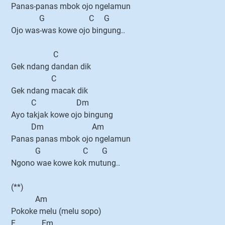
Panas-panas mbok ojo ngelamun
G C G
Ojo was-was kowe ojo bingung..
C
Gek ndang dandan dik
C
Gek ndang macak dik
C Dm
Ayo takjak kowe ojo bingung
Dm Am
Panas panas mbok ojo ngelamun
G C G
Ngono wae kowe kok mutung..
(**)
Am
Pokoke melu (melu sopo)
F Em