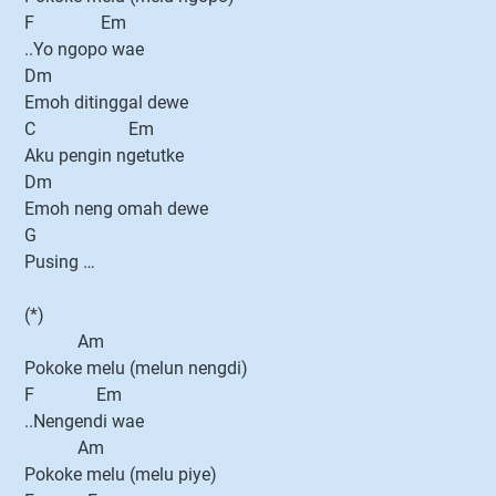
F Em
..Yo ngopo wae
Dm
Emoh ditinggal dewe
C Em
Aku pengin ngetutke
Dm
Emoh neng omah dewe
G
Pusing …
(*)
Am
Pokoke melu (melun nengdi)
F Em
..Nengendi wae
Am
Pokoke melu (melu piye)