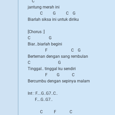
C
jantung merah ini
C G C G
Biarlah siksa ini untuk diriku
[Chorus :]
C G
Biar…biarlah begini
F C G
Berteman dengan sang rembulan
C G
Tinggal.. tinggal ku sendiri
F G C
Bercumbu dengan sepinya malam
Int : F….G..G7..C..
F….G..G7..
C F C