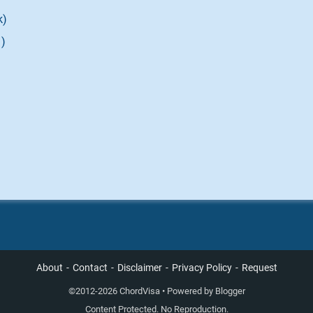
k)
 )
About
Contact
Disclaimer
Privacy Policy
Request
©
2012-2026 ChordVisa • Powered by
Blogger
Content Protected. No Reproduction.