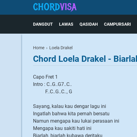
DANGDUT
LAWAS
QASIDAH
CAMPURSARI
Home
›
Loela Drakel
Chord Loela Drakel - Biarla
Capo Fret 1
Intro : C..G..G7..C..
F..C..G..C.., G
Sayang, kalau kau dengar lagu ini
Ingatlah bahwa kita pernah bersatu
Namun mengapa kau lukai perasaan ini
Mengapa kau sakiti hati ini
Biarlah, biarlah kubawa deritaku