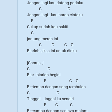
Jangan lagi kau datang padaku
C G
Jangan lagi.. kau harap cintaku
F
Cukup sudah kau sakiti
C
jantung merah ini
C G C G
Biarlah siksa ini untuk diriku
[Chorus :]
C G
Biar…biarlah begini
F C G
Berteman dengan sang rembulan
C G
Tinggal.. tinggal ku sendiri
F G C
Bercumbu dengan sepinya malam