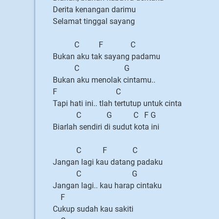
Derita kenangan darimu
Selamat tinggal sayang
C F C
Bukan aku tak sayang padamu
C G
Bukan aku menolak cintamu..
F C
Tapi hati ini.. tlah tertutup untuk cinta
C G C F G
Biarlah sendiri di sudut kota ini
C F C
Jangan lagi kau datang padaku
C G
Jangan lagi.. kau harap cintaku
F
Cukup sudah kau sakiti