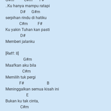
..Ku hanya mampu ratapi
D# G#m
serpihan rindu di hatiku
C#m F#
Ku yakin Tuhan kan pasti
D#
Memberi jalanku
[Reff: II]
G#m
Maafkan aku bila
C#m
Memilih tuk pergi
F# B
Meninggalkan semua kisah ini
E
Bukan ku tak cinta,
C#m