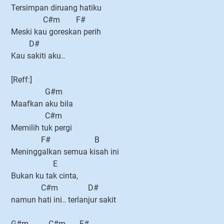
Tersimpan diruang hatiku
C#m F#
Meski kau goreskan perih
D#
Kau sakiti aku..
[Reff:]
G#m
Maafkan aku bila
C#m
Memilih tuk pergi
F# B
Meninggalkan semua kisah ini
E
Bukan ku tak cinta,
C#m D#
namun hati ini.. terlanjur sakit
G#m C#m F#