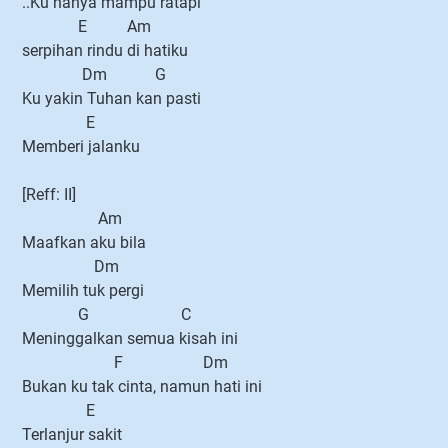
..Ku hanya mampu ratapi
E Am
serpihan rindu di hatiku
Dm G
Ku yakin Tuhan kan pasti
E
Memberi jalanku
[Reff: II]
Am
Maafkan aku bila
Dm
Memilih tuk pergi
G C
Meninggalkan semua kisah ini
F Dm
Bukan ku tak cinta, namun hati ini
E
Terlanjur sakit