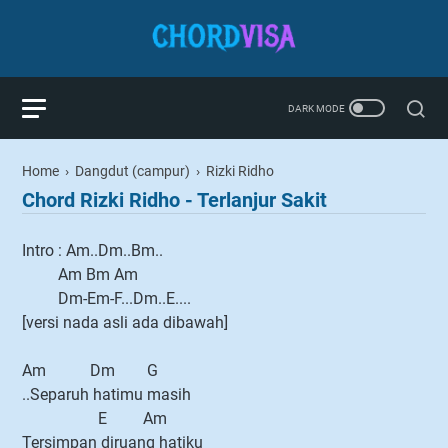
Home
›
Dangdut (campur)
›
Rizki Ridho
Chord Rizki Ridho - Terlanjur Sakit
Intro : Am..Dm..Bm..
Am Bm Am
Dm-Em-F...Dm..E....
[versi nada asli ada dibawah]
Am Dm G
..Separuh hatimu masih
E Am
Tersimpan diruang hatiku