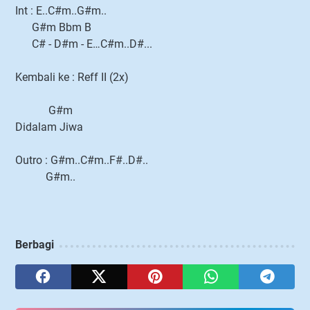
Int : E..C#m..G#m..
G#m Bbm B
C# - D#m - E…C#m..D#...
Kembali ke : Reff II (2x)
G#m
Didalam Jiwa
Outro : G#m..C#m..F#..D#..
G#m..
Berbagi