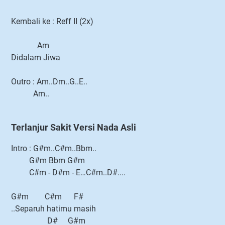
Kembali ke : Reff II (2x)
Am
Didalam Jiwa
Outro : Am..Dm..G..E..
Am..
Terlanjur Sakit Versi Nada Asli
Intro : G#m..C#m..Bbm..
G#m Bbm G#m
C#m - D#m - E…C#m..D#....
G#m C#m F#
..Separuh hatimu masih
D# G#m