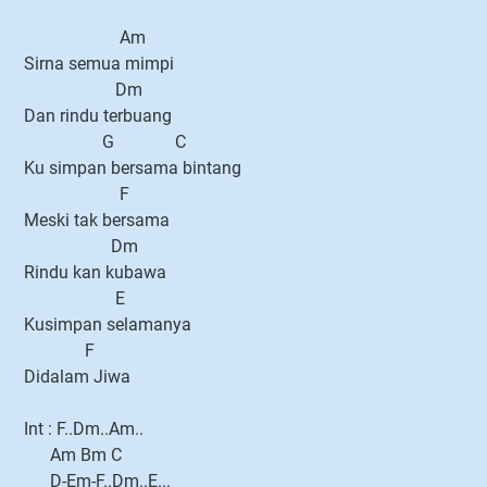
Am
Sirna semua mimpi
Dm
Dan rindu terbuang
G C
Ku simpan bersama bintang
F
Meski tak bersama
Dm
Rindu kan kubawa
E
Kusimpan selamanya
F
Didalam Jiwa
Int : F..Dm..Am..
Am Bm C
D-Em-F..Dm..E...