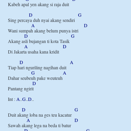
Kabeh apal yen akang si raja duit

D
G
Sing percaya duh nyai akang sendiri

A
D
Wani sumpah akang belum punya istri

D
G
Akang asli bujangan ti kota Tasik

A
D
Di Jakarta usaha kana kridit

D
A
Tiap hari nguriling nagihan duit

G
A
Dahar seubeuh pake weuteuh

D
Pantang ngirit

Int : 
A
..
G
..
D
..

D
G
Duit akang loba na ges teu kacatur

A
D
Sawah akang lega na beda ti batur

D
G