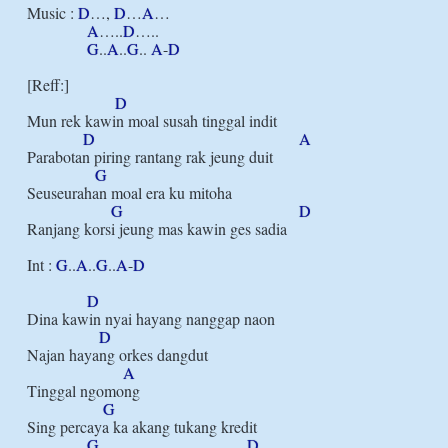
Music : 
D
…, 
D
…
A
…

A
…..
D
…..

G
..
A
..
G
.. 
A
-
D
[Reff:]

D
Mun rek kawin moal susah tinggal indit

D
A
Parabotan piring rantang rak jeung duit

G
Seuseurahan moal era ku mitoha

G
D
Ranjang korsi jeung mas kawin ges sadia

Int : 
G
..
A
..
G
..
A
-
D
D
Dina kawin nyai hayang nanggap naon

D
Najan hayang orkes dangdut

A
Tinggal ngomong

G
Sing percaya ka akang tukang kredit

G
D