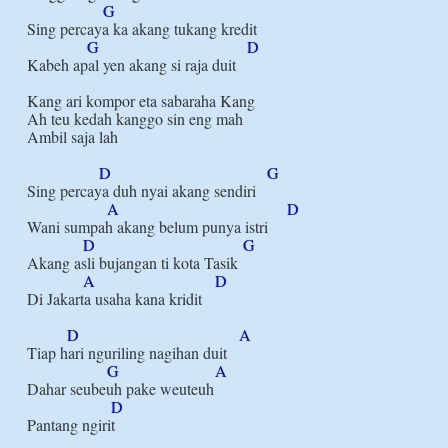
G
Sing percaya ka akang tukang kredit

G
D
Kabeh apal yen akang si raja duit

Kang ari kompor eta sabaraha Kang

Ah teu kedah kanggo sin eng mah

Ambil saja lah

D
G
Sing percaya duh nyai akang sendiri

A
D
Wani sumpah akang belum punya istri

D
G
Akang asli bujangan ti kota Tasik

A
D
Di Jakarta usaha kana kridit

D
A
Tiap hari nguriling nagihan duit

G
A
Dahar seubeuh pake weuteuh

D
Pantang ngirit
