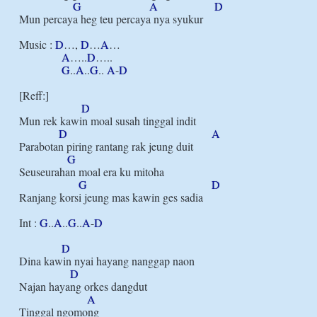
G
A
D
Mun percaya heg teu percaya nya syukur

Music : 
D
…, 
D
…
A
…

A
…..
D
…..

G
..
A
..
G
.. 
A
-
D
[Reff:]

D
Mun rek kawin moal susah tinggal indit

D
A
Parabotan piring rantang rak jeung duit

G
Seuseurahan moal era ku mitoha

G
D
Ranjang korsi jeung mas kawin ges sadia

Int : 
G
..
A
..
G
..
A
-
D
D
Dina kawin nyai hayang nanggap naon

D
Najan hayang orkes dangdut

A
Tinggal ngomong
