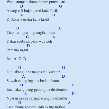
Wani sumpah akang belum punya istri

D
G
Akang asli bujangan ti kota Tasik

A
D
Di Jakarta usaha kana kridit

D
A
Tiap hari nguriling nagihan duit

G
A
Dahar seubeuh pake weuteuh

D
Pantang ngirit

Int : 
A
..
G
..
D
..

D
G
Duit akang loba na ges teu kacatur

A
D
Sawah akang lega na beda ti batur

D
G
Imah akang pang gedong na disalembur

A
D
Ngaran akang sajagat seungit kamashur

D
A
Lain akang gombal, lain akang ngibul
