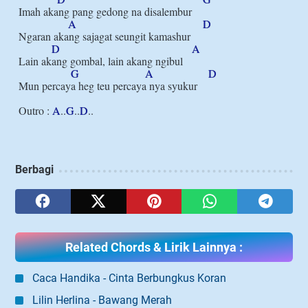
Imah akang pang gedong na disalembur

A
D
Ngaran akang sajagat seungit kamashur

D
A
Lain akang gombal, lain akang ngibul

G
A
D
Mun percaya heg teu percaya nya syukur

Outro : 
A
..
G
..
D
Berbagi
Related Chords & Lirik Lainnya :
Caca Handika - Cinta Berbungkus Koran
Lilin Herlina - Bawang Merah