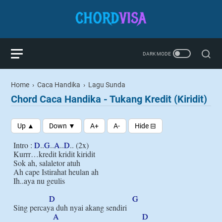
Home
›
Caca Handika
›
Lagu Sunda
Chord Caca Handika - Tukang Kredit (Kiridit)
Intro : 
D
..
G
..
A
..
D
.. (2x)

Kurrr…kredit kridit kiridit

Sok ah, salaletor atuh

Ah cape Istirahat heulan ah

Ih..aya nu geulis

D
G
Sing percaya duh nyai akang sendiri

A
D