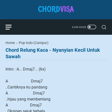
Home
›
Pop Indo (Campur)
Chord Relung Kaca - Nyanyian Kecil Untuk
Sawah
Intro : A... Dmaj7... (6x)
A Dmaj7
..Cantiknya ku pandang
A Dmaj7
..hijau yang membentang
A Dmaj7
..Oksigen sejuk terhela