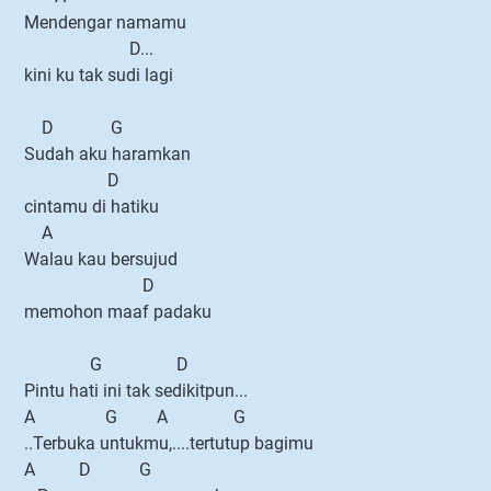
Mendengar namamu
D...
kini ku tak sudi lagi
D G
Sudah aku haramkan
D
cintamu di hatiku
A
Walau kau bersujud
D
memohon maaf padaku
G D
Pintu hati ini tak sedikitpun...
A G A G
..Terbuka untukmu,....tertutup bagimu
A D G