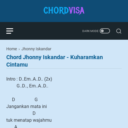
Home
›
Jhonny Iskandar
Chord Jhonny Iskandar - Kuharamkan
Cintamu
Intro : D..Em..A..D.. (2x)
G..D.., Em..A..D..
D G
Jangankan mata ini
D
tuk menatap wajahmu
A