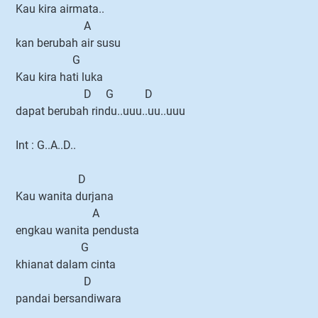
Kau kira airmata..
A
kan berubah air susu
G
Kau kira hati luka
D G D
dapat berubah rindu..uuu..uu..uuu
Int : G..A..D..
D
Kau wanita durjana
A
engkau wanita pendusta
G
khianat dalam cinta
D
pandai bersandiwara