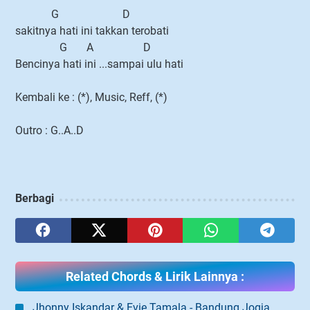
G D
sakitnya hati ini takkan terobati
G A D
Bencinya hati ini ...sampai ulu hati
Kembali ke : (*), Music, Reff, (*)
Outro : G..A..D
Berbagi
Related Chords & Lirik Lainnya :
Jhonny Iskandar & Evie Tamala - Bandung Jogja