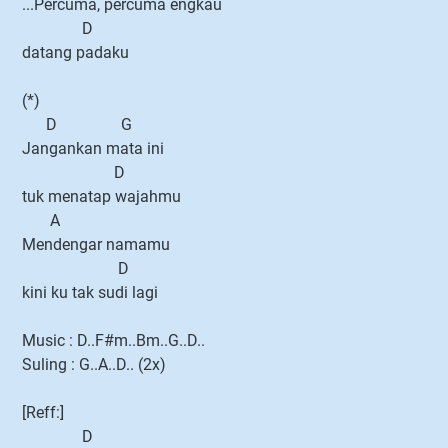
...Percuma, percuma engkau
D
datang padaku
(*)
D G
Jangankan mata ini
D
tuk menatap wajahmu
A
Mendengar namamu
D
kini ku tak sudi lagi
Music : D..F#m..Bm..G..D..
Suling : G..A..D.. (2x)
[Reff:]
D