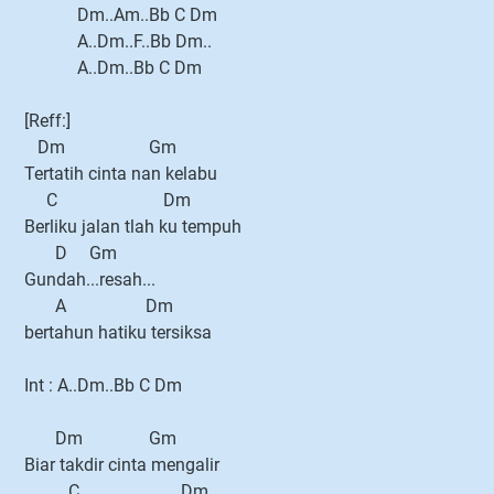
Dm..Am..Bb C Dm
A..Dm..F..Bb Dm..
A..Dm..Bb C Dm
[Reff:]
Dm Gm
Tertatih cinta nan kelabu
C Dm
Berliku jalan tlah ku tempuh
D Gm
Gundah...resah...
A Dm
bertahun hatiku tersiksa
Int : A..Dm..Bb C Dm
Dm Gm
Biar takdir cinta mengalir
C Dm