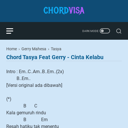
Home
›
Gerry Mahesa
›
Tasya
Chord Tasya Feat Gerry - Cinta Kelabu
Intro : Em..C..Am..B..Em..(2x)
B..Em..
[Versi original ada dibawah]
(*)
B C
Kala gemuruh rindu
B Em
Resah hatiku tak menentu