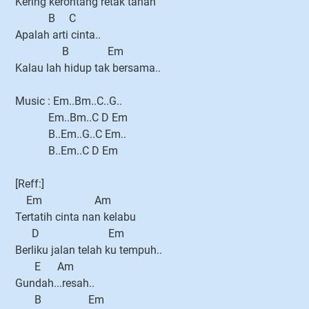
Kering kerontang retak tanah
B C
Apalah arti cinta..
B Em
Kalau lah hidup tak bersama..
Music : Em..Bm..C..G..
Em..Bm..C D Em
B..Em..G..C Em..
B..Em..C D Em
[Reff:]
Em Am
Tertatih cinta nan kelabu
D Em
Berliku jalan telah ku tempuh..
E Am
Gundah...resah..
B Em