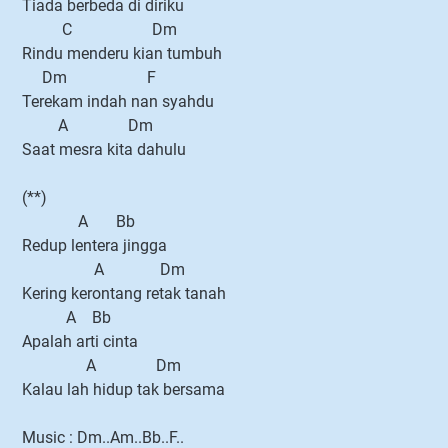
Tiada berbeda di diriku
C Dm
Rindu menderu kian tumbuh
Dm F
Terekam indah nan syahdu
A Dm
Saat mesra kita dahulu
(**)
A Bb
Redup lentera jingga
A Dm
Kering kerontang retak tanah
A Bb
Apalah arti cinta
A Dm
Kalau lah hidup tak bersama
Music : Dm..Am..Bb..F..