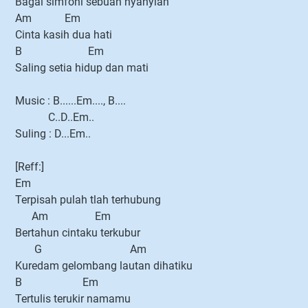
Bagai simfoni sebuah nyanyian
Am Em
Cinta kasih dua hati
B Em
Saling setia hidup dan mati
Music : B......Em...., B....
C..D..Em..
Suling : D...Em..
[Reff:]
Em
Terpisah pulah tlah terhubung
Am Em
Bertahun cintaku terkubur
G Am
Kuredam gelombang lautan dihatiku
B Em
Tertulis terukir namamu