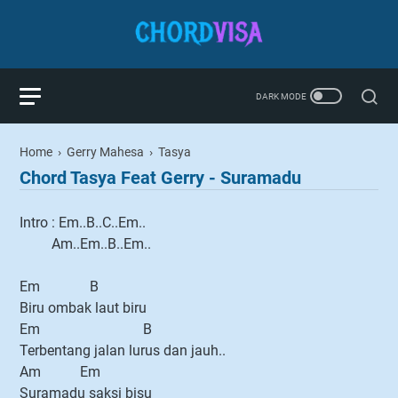
Home
›
Gerry Mahesa
›
Tasya
Chord Tasya Feat Gerry - Suramadu
Intro : Em..B..C..Em..
Am..Em..B..Em..
Em B
Biru ombak laut biru
Em B
Terbentang jalan lurus dan jauh..
Am Em
Suramadu saksi bisu