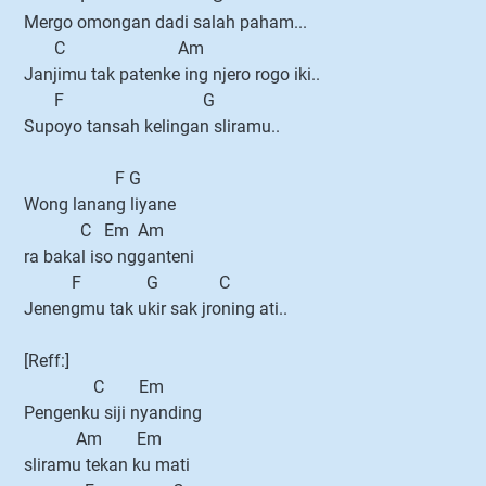
Mergo omongan dadi salah paham...
C Am
Janjimu tak patenke ing njero rogo iki..
F G
Supoyo tansah kelingan sliramu..
F G
Wong lanang liyane
C Em Am
ra bakal iso ngganteni
F G C
Jenengmu tak ukir sak jroning ati..
[Reff:]
C Em
Pengenku siji nyanding
Am Em
sliramu tekan ku mati