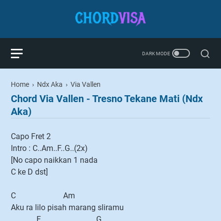
Home
›
Ndx Aka
›
Via Vallen
Chord Via Vallen - Tresno Tekane Mati (Ndx
Aka)
Capo Fret 2
Intro : C..Am..F..G..(2x)
[No capo naikkan 1 nada
C ke D dst]
C Am
Aku ra lilo pisah marang sliramu
F G