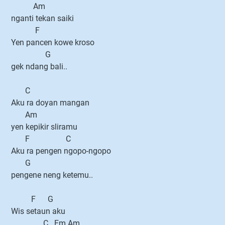
Am
nganti tekan saiki
F
Yen pancen kowe kroso
G
gek ndang bali..
C
Aku ra doyan mangan
Am
yen kepikir sliramu
F C
Aku ra pengen ngopo-ngopo
G
pengene neng ketemu..
F G
Wis setaun aku
C Em Am