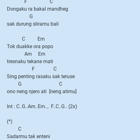
F C
Dongaku ra bakal mandheg
G
sak durung sliramu bali
C Em
Tok duakke ora popo
Am Em
tresnaku tekane mati
F C
Sing penting rasaku sak teruse
G C
ono neng njero ati [neng atimu]
Int : C..G..Am..Em.., F..C..G.. (2x)
(*)
C
Sadarmu tak enteni