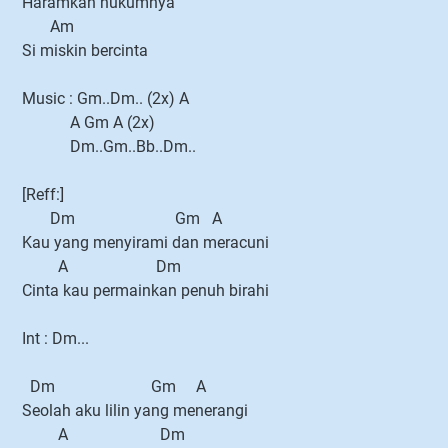
Haramkah hukumnya
Am
Si miskin bercinta
Music : Gm..Dm.. (2x) A
A Gm A (2x)
Dm..Gm..Bb..Dm..
[Reff:]
Dm Gm A
Kau yang menyirami dan meracuni
A Dm
Cinta kau permainkan penuh birahi
Int : Dm...
Dm Gm A
Seolah aku lilin yang menerangi
A Dm