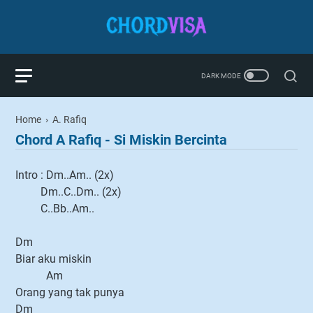
Home
›
A. Rafiq
Chord A Rafiq - Si Miskin Bercinta
Intro : Dm..Am.. (2x)
Dm..C..Dm.. (2x)
C..Bb..Am..
Dm
Biar aku miskin
Am
Orang yang tak punya
Dm