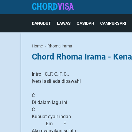
DANGDUT
LAWAS
QASIDAH
CAMPURSARI
Home
›
Rhoma irama
Chord Rhoma Irama - Ken
Intro : C..F, C..F, C..
[versi asli ada dibawah]
C
Di dalam lagu ini
C
Kubuat syair indah
Em F
Aku nyanyikan selalu