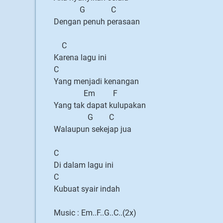
G C
Dengan penuh perasaan
C
Karena lagu ini
C
Yang menjadi kenangan
Em F
Yang tak dapat kulupakan
G C
Walaupun sekejap jua
C
Di dalam lagu ini
C
Kubuat syair indah
Music : Em..F..G..C..(2x)