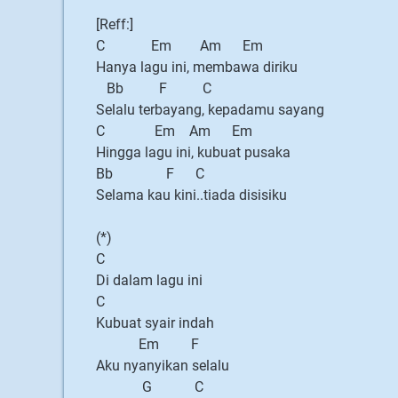
[Reff:]
C Em Am Em
Hanya lagu ini, membawa diriku
Bb F C
Selalu terbayang, kepadamu sayang
C Em Am Em
Hingga lagu ini, kubuat pusaka
Bb F C
Selama kau kini..tiada disisiku
(*)
C
Di dalam lagu ini
C
Kubuat syair indah
Em F
Aku nyanyikan selalu
G C