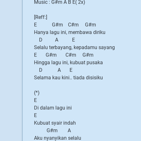
Music : G#m A B E( 2x)
[Reff:]
E G#m C#m G#m
Hanya lagu ini, membawa diriku
D A E
Selalu terbayang, kepadamu sayang
E G#m C#m G#m
Hingga lagu ini, kubuat pusaka
D A E
Selama kau kini.. tiada disisiku
(*)
E
Di dalam lagu ini
E
Kubuat syair indah
G#m A
Aku nyanyikan selalu