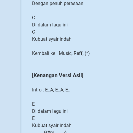
Dengan penuh perasaan
C
Di dalam lagu ini
C
Kubuat syair indah
Kembali ke : Music, Reff, (*)
[Kenangan Versi Asli]
Intro : E..A, E..A, E..
E
Di dalam lagu ini
E
Kubuat syair indah
G#m A