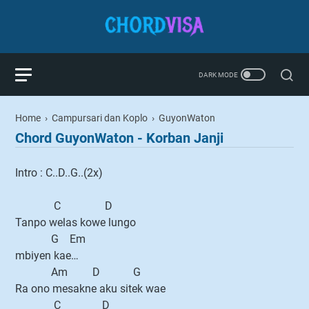
Home
›
Campursari dan Koplo
›
GuyonWaton
Chord GuyonWaton - Korban Janji
Intro : C..D..G..(2x)
C D
Tanpo welas kowe lungo
G Em
mbiyen kae…
Am D G
Ra ono mesakne aku sitek wae
C D