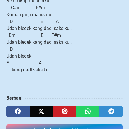
Ben cukup mung aku
C#m F#m
Korban janji manismu
D E A
Udan bledek kang dadi saksiku…
Bm E F#m
Udan bledek kang dadi saksiku…
D
Udan bledek..
E A
…..kang dadi saksiku…
Berbagi