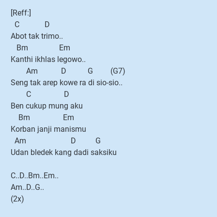
[Reff:]
C D
Abot tak trimo..
Bm Em
Kanthi ikhlas legowo..
Am D G (G7)
Seng tak arep kowe ra di sio-sio..
C D
Ben cukup mung aku
Bm Em
Korban janji manismu
Am D G
Udan bledek kang dadi saksiku
C..D..Bm..Em..
Am..D..G..
(2x)