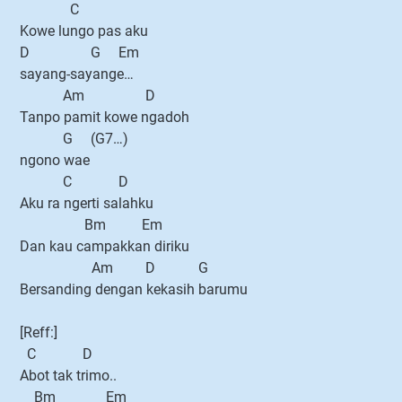
C
Kowe lungo pas aku
D G Em
sayang-sayange…
Am D
Tanpo pamit kowe ngadoh
G (G7…)
ngono wae
C D
Aku ra ngerti salahku
Bm Em
Dan kau campakkan diriku
Am D G
Bersanding dengan kekasih barumu
[Reff:]
C D
Abot tak trimo..
Bm Em