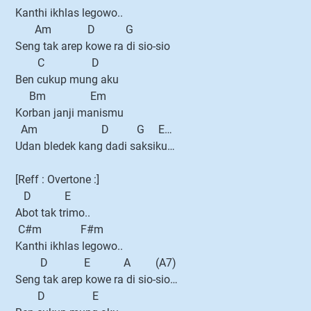
Kanthi ikhlas legowo..
Am D G
Seng tak arep kowe ra di sio-sio
C D
Ben cukup mung aku
Bm Em
Korban janji manismu
Am D G E…
Udan bledek kang dadi saksiku…
[Reff : Overtone :]
D E
Abot tak trimo..
C#m F#m
Kanthi ikhlas legowo..
D E A (A7)
Seng tak arep kowe ra di sio-sio…
D E