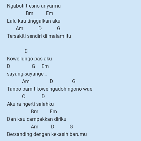
Ngaboti tresno anyarmu
Bm Em
Lalu kau tinggalkan aku
Am D G
Tersakiti sendiri di malam itu
C
Kowe lungo pas aku
D G Em
sayang-sayange…
Am D G
Tanpo pamit kowe ngadoh ngono wae
C D
Aku ra ngerti salahku
Bm Em
Dan kau campakkan diriku
Am D G
Bersanding dengan kekasih barumu