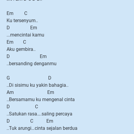
Em C
Ku tersenyum..
D Em
...mencintai kamu
Em C
Aku gembira..
D Em
..bersanding denganmu
G D
..Di sisimu ku yakin bahagia..
Am Em
..Bersamamu ku mengenal cinta
D C
..Satukan rasa….saling percaya
D C Em
..Tuk arungi…cinta sejalan berdua