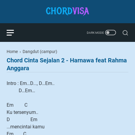
Home
›
Dangdut (campur)
Chord Cinta Sejalan 2 - Harnawa feat Rahma
Anggara
Intro : Em…D..., D…Em..
D…Em…
Em C
Ku tersenyum..
D Em
...mencintai kamu
Em C