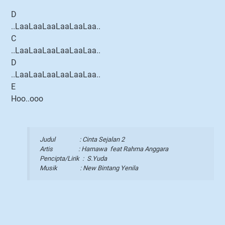
D
..LaaLaaLaaLaaLaaLaa..
C
..LaaLaaLaaLaaLaaLaa..
D
..LaaLaaLaaLaaLaaLaa..
E
Hoo..ooo
Judul : Cinta Sejalan 2
Artis : Harnawa feat Rahma Anggara
Pencipta/Lirik : S.Yuda
Musik : New Bintang Yenila