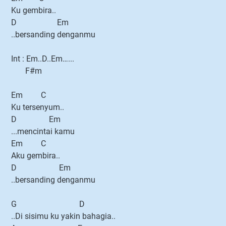
Ku gembira..
D Em
..bersanding denganmu
Int : Em..D..Em…...
F#m
Em C
Ku tersenyum..
D Em
...mencintai kamu
Em C
Aku gembira..
D Em
..bersanding denganmu
G D
..Di sisimu ku yakin bahagia..