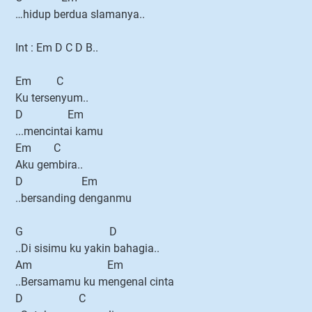
…hidup berdua slamanya..
Int : Em D C D B..
Em C
Ku tersenyum..
D Em
...mencintai kamu
Em C
Aku gembira..
D Em
..bersanding denganmu
G D
..Di sisimu ku yakin bahagia..
Am Em
..Bersamamu ku mengenal cinta
D C