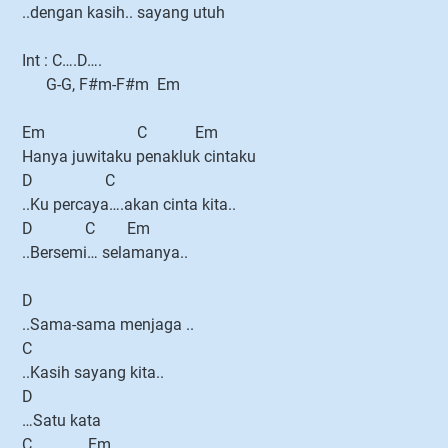
..dengan kasih.. sayang utuh
Int : C….D….
G-G, F#m-F#m Em
Em C Em
Hanya juwitaku penakluk cintaku
D C
..Ku percaya….akan cinta kita..
D C Em
..Bersemi… selamanya..
D
..Sama-sama menjaga ..
C
..Kasih sayang kita..
D
…Satu kata
C Em