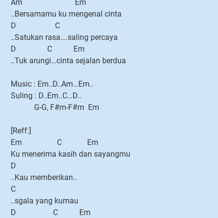
Am Em
..Bersamamu ku mengenal cinta
D C
..Satukan rasa….saling percaya
D C Em
..Tuk arungi…cinta sejalan berdua
Music : Em..D..Am…Em..
Suling : D..Em..C…D..
G-G, F#m-F#m Em
[Reff:]
Em C Em
Ku menerima kasih dan sayangmu
D
..Kau memberikan..
C
..sgala yang kumau
D C Em