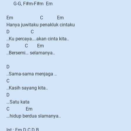
G-G, F#m-F#m Em
Em C Em
Hanya juwitaku penakluk cintaku
D C
..Ku percaya….akan cinta kita..
D C Em
..Bersemi… selamanya..
D
..Sama-sama menjaga ..
C
..Kasih sayang kita..
D
…Satu kata
C Em
…hidup berdua slamanya..
Int : Em D C D B..