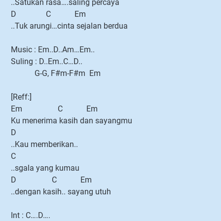
..Satukan rasa….saling percaya
D C Em
..Tuk arungi…cinta sejalan berdua
Music : Em..D..Am…Em..
Suling : D..Em..C…D..
G-G, F#m-F#m Em
[Reff:]
Em C Em
Ku menerima kasih dan sayangmu
D
..Kau memberikan..
C
..sgala yang kumau
D C Em
..dengan kasih.. sayang utuh
Int : C….D….