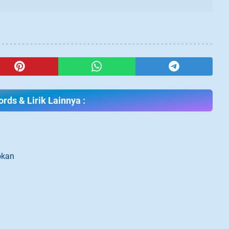
rds & Lirik Lainnya :
okan