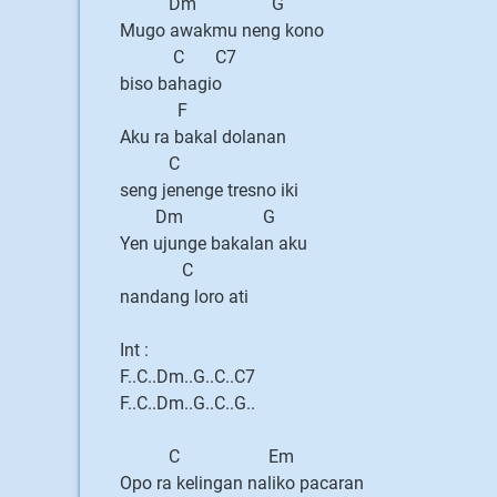
Dm G
Mugo awakmu neng kono
C C7
biso bahagio
F
Aku ra bakal dolanan
C
seng jenenge tresno iki
Dm G
Yen ujunge bakalan aku
C
nandang loro ati
Int :
F..C..Dm..G..C..C7
F..C..Dm..G..C..G..
C Em
Opo ra kelingan naliko pacaran