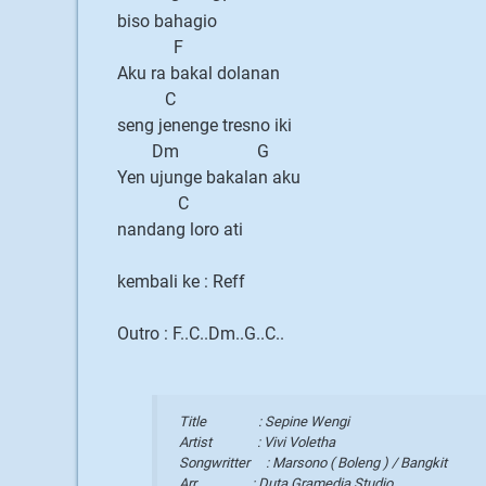
biso bahagio
F
Aku ra bakal dolanan
C
seng jenenge tresno iki
Dm G
Yen ujunge bakalan aku
C
nandang loro ati
kembali ke : Reff
Outro : F..C..Dm..G..C..
Title : Sepine Wengi
Artist : Vivi Voletha
Songwritter : Marsono ( Boleng ) / Bangkit
Arr : Duta Gramedia Studio