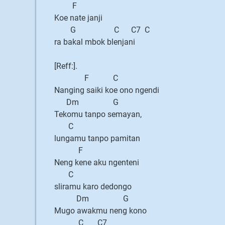
F
Koe nate janji
G C C7 C
ra bakal mbok blenjani
[Reff:].
F C
Nanging saiki koe ono ngendi
Dm G
Tekomu tanpo semayan,
C
lungamu tanpo pamitan
F
Neng kene aku ngenteni
C
sliramu karo dedongo
Dm G
Mugo awakmu neng kono
C C7