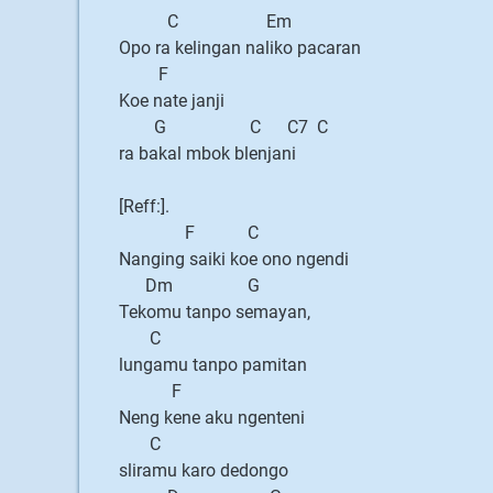
C Em
Opo ra kelingan naliko pacaran
F
Koe nate janji
G C C7 C
ra bakal mbok blenjani
[Reff:].
F C
Nanging saiki koe ono ngendi
Dm G
Tekomu tanpo semayan,
C
lungamu tanpo pamitan
F
Neng kene aku ngenteni
C
sliramu karo dedongo