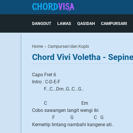
DANGDUT
LAWAS
QASIDAH
CAMPURSARI
Home
›
Campursari dan Koplo
Chord Vivi Voletha - Sepin
Capo Fret 6
Intro : C-D-E-F
F...C...Dm..G..C...G..
C Em
Cobo sawangen langit wengi iki
F G C G
Kemerlip lintang nambahi kangene ati..