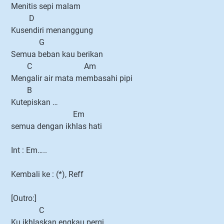
Menitis sepi malam
D
Kusendiri menanggung
G
Semua beban kau berikan
C Am
Mengalir air mata membasahi pipi
B
Kutepiskan …
Em
semua dengan ikhlas hati
Int : Em…..
Kembali ke : (*), Reff
[Outro:]
C
Ku ikhlaskan engkau pergi