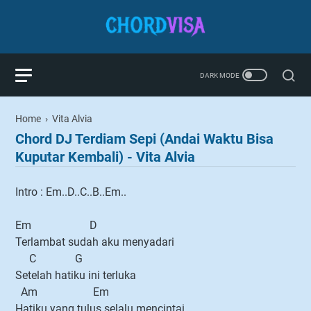
Home
›
Vita Alvia
Chord DJ Terdiam Sepi (Andai Waktu Bisa
Kuputar Kembali) - Vita Alvia
Intro : Em..D..C..B..Em..
Em D
Terlambat sudah aku menyadari
C G
Setelah hatiku ini terluka
Am Em
Hatiku yang tulus selalu mencintai