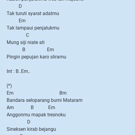
D
Tak turuti syarat adatmu
Em
Tak lampaui penjalukmu
C
Mung siji niate ati
B Em
Pingin pepujan karo sliramu
Int : B..Em..
(*)
Em Bm
Bandara seloparang bumi Mataram
Am B Em
Anggonmu mapak tresnoku
D
Sineksen kirab bejangu