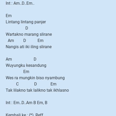
Int : Am..D..Em..
Em
Lintang lintang panjer
D
Wartakno marang slirane
Am D Em
Nangis ati iki iling slirane
Am D
Wuyungku kesandung
Em
Wes ra mungkin biso nyambung
C D Em
Tak lilakno tak lalikno tak ikhlasno
Int : Em..D..Am B Em, B
Kembali ke : (*), Reff