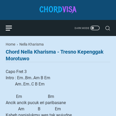
Home
›
Nella Kharisma
Chord Nella Kharisma - Tresno Kepenggak
Morotuwo
Capo Fret 3
Intro : Em..Bm..Am B Em
Am..Em..C B Em
Em Bm
Ancik ancik pucuk eri paribasane
Am B Em
Kabeh panjalukmu wes tak wujudne