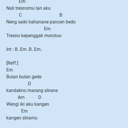
Em
Nali tresnomu lan aku
C B
Neng saiki kahanane pancen bedo
Em
Tresno kepenggak morotuo
Int : B..Em..B..Em..
[Reff:]
Em
Bulan bulan gede
D
kandakno marang slirane
Am D
Wengi iki aku kangen
Em
kangen sliramu