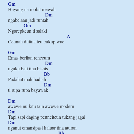
Gm
Hayang na mobil mewah

Dm
ngabelaan jadi runtah

Gm
Ngarepkeun ti salaki

A
Ceunah duitna teu cukup wae

Gm
Emas berlian renceum

Dm
ngaku bati tina bisnis

Bb
Padahal mah hadiah

Dm
ti rupa-rupa bayawak

Dm
Dm
Dm
nganut emansipasi kaluar tina aturan

Bb