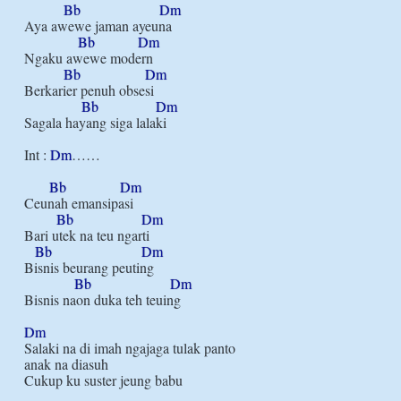
Bb
Dm
Aya awewe jaman ayeuna

Bb
Dm
Ngaku awewe modern

Bb
Dm
Berkarier penuh obsesi

Bb
Dm
Sagala hayang siga lalaki

Int : 
Dm
……

Bb
Dm
Ceunah emansipasi

Bb
Dm
Bari utek na teu ngarti

Bb
Dm
Bisnis beurang peuting

Bb
Dm
Bisnis naon duka teh teuing

Dm
Salaki na di imah ngajaga tulak panto

anak na diasuh

Cukup ku suster jeung babu
