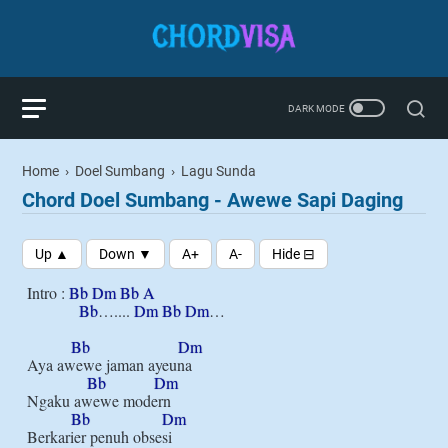
Home
›
Doel Sumbang
›
Lagu Sunda
Chord Doel Sumbang - Awewe Sapi Daging
Intro : 
Bb
Dm
Bb
A
Bb
….... 
Dm
Bb
Dm
…

Bb
Dm
Aya awewe jaman ayeuna

Bb
Dm
Ngaku awewe modern

Bb
Dm
Berkarier penuh obsesi
