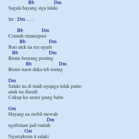
Bb
Dm
Sagala hayang siga lalaki

Int : 
Dm
……

Bb
Dm
Ceunah emansipasi

Bb
Dm
Bari utek na teu ngarti

Bb
Dm
Bisnis beurang peuting

Bb
Dm
Bisnis naon duka teh teuing

Dm
Salaki na di imah ngajaga tulak panto

anak na diasuh

Cukup ku suster jeung babu

Gm
Hayang na mobil mewah

Dm
ngabelaan jadi runtah

Gm
Ngarepkeun ti salaki
