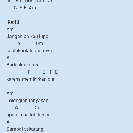
Int : Am..Dm.., Am..Dm..
G..F..E..Am..
[Reff:]
Am
Janganlah kau lupa
A Dm
ceritakanlah padanya
A
Badanku kurus
F E F E
karena memikirkan dia
Am
Tolonglah tanyakan
A Dm
apa dia sudah benci
A
Sampai sekarang