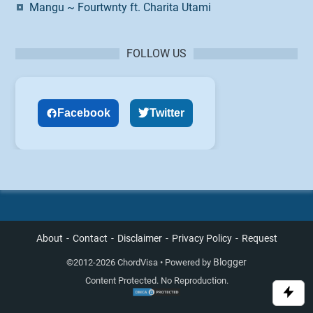
Mangu ~ Fourtwnty ft. Charita Utami
FOLLOW US
Facebook
Twitter
About
Contact
Disclaimer
Privacy Policy
Request
Blogger
©
2012-2026 ChordVisa • Powered by
Content Protected. No Reproduction.