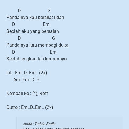
D G
Pandainya kau bersilat lidah
D Em
Seolah aku yang bersalah
D G
Pandainya kau membagi duka
D Em
Seolah engkau lah korbannya
Int : Em..D..Em.. (2x)
Am..Em..D..B..
Kembali ke : (*), Reff
Outro : Em..D..Em.. (2x)
Judul : Terlalu Sadis