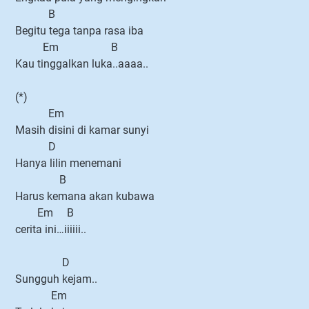
B
Begitu tega tanpa rasa iba
Em B
Kau tinggalkan luka..aaaa..
(*)
Em
Masih disini di kamar sunyi
D
Hanya lilin menemani
B
Harus kemana akan kubawa
Em B
cerita ini…iiiiii..
D
Sungguh kejam..
Em