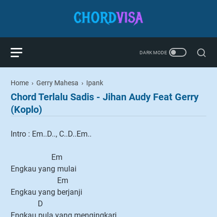
Home
›
Gerry Mahesa
›
Ipank
Chord Terlalu Sadis - Jihan Audy Feat Gerry
(Koplo)
Intro : Em..D.., C..D..Em..
Em
Engkau yang mulai
Em
Engkau yang berjanji
D
Engkau pula yang mengingkari