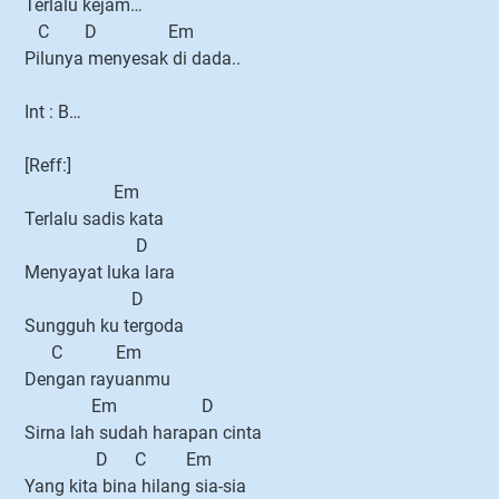
Terlalu kejam…
C D Em
Pilunya menyesak di dada..
Int : B…
[Reff:]
Em
Terlalu sadis kata
D
Menyayat luka lara
D
Sungguh ku tergoda
C Em
Dengan rayuanmu
Em D
Sirna lah sudah harapan cinta
D C Em
Yang kita bina hilang sia-sia