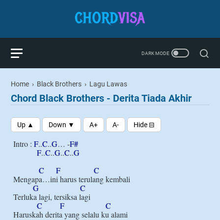
Home
›
Black Brothers
›
Lagu Lawas
Chord Black Brothers - Derita Tiada Akhir
Intro : 
F
..
C
..
G
… -
F#
F
..
C
..
G
..
C
..
G
C
F
C
Mengapa…ini harus terulang kembali

G
C
Terluka lagi, tersiksa lagi

C
F
C
Haruskah derita yang selalu ku alami
