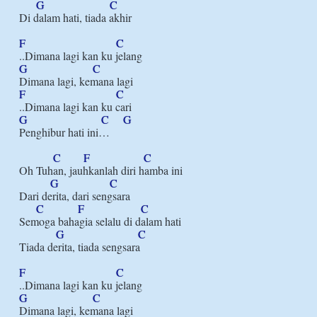
G
C
Di dalam hati, tiada akhir

F
C
G
C
F
C
G
C
G
Penghibur hati ini…

C
F
C
Oh Tuhan, jauhkanlah diri hamba ini

G
C
Dari derita, dari sengsara

C
F
C
Semoga bahagia selalu di dalam hati

G
C
Tiada derita, tiada sengsara

F
C
G
C