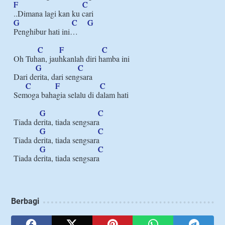
F
C
G
C
G
Penghibur hati ini…

C
F
C
Oh Tuhan, jauhkanlah diri hamba ini

G
C
Dari derita, dari sengsara

C
F
C
Semoga bahagia selalu di dalam hati

G
C
Tiada derita, tiada sengsara

G
C
Tiada derita, tiada sengsara

G
C
Berbagi