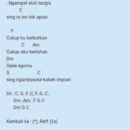
..Ngempet eluh tangis
C
sing ra iso tak apusi
F
Cukup ku berkorban
C Am
Cukup aku bertahan
Dm
Gede egomu
G C
sing ngambyarke kabeh impian
Int : C..G..F..C, F..G..C..
Dm..Am...F G C
Dm G C
Kembali ke : (*), Reff (2x)