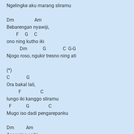
Ngelingke aku marang sliramu
Dm Am
Bebarengan nyawiji,
F G C
ono ning kutho iki
Dm G C G-G
Njogo roso, ngukir tresno ning ati
(*)
C G
Ora bakal lali,
F C
lungo iki kanggo sliramu
F G C
Mugo iso dadi pengarepanku
Dm Am