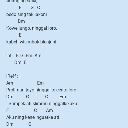
Ananging saiki,
F G C
bedo sing tak lakoni
Dm
Kowe lungo, ninggal loro,
E
kabeh wis mbok blenjani
Int : F..G..Em..Am..
Dm..E..
[Reff : ]
Am Em
Proliman joyo ninggalke cerito loro
Dm G C Em
..Sampek ati sliramu ninggalke aku
F C Am
Aku ning kene, nguatke ati
Dm G