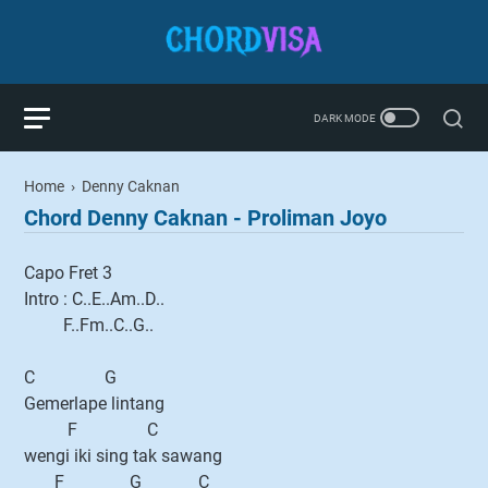
Home
›
Denny Caknan
Chord Denny Caknan - Proliman Joyo
Capo Fret 3
Intro : C..E..Am..D..
F..Fm..C..G..
C G
Gemerlape lintang
F C
wengi iki sing tak sawang
F G C