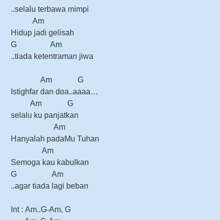
..selalu terbawa mimpi
Am
Hidup jadi gelisah
G Am
..tiada ketentraman jiwa
Am G
Istighfar dan doa..aaaa…
Am G
selalu ku panjatkan
Am
Hanyalah padaMu Tuhan
Am
Semoga kau kabulkan
G Am
..agar tiada lagi beban
Int :
Am..G-Am, G