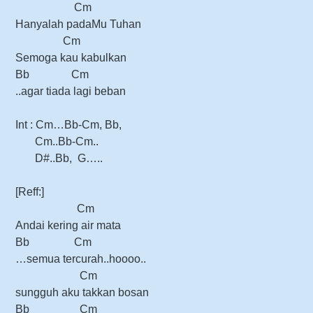
Cm
Hanyalah padaMu Tuhan
Cm
Semoga kau kabulkan
Bb Cm
..agar tiada lagi beban
Int : Cm…Bb-Cm, Bb,
Cm..Bb-Cm..
D#..Bb, G…..
[Reff:]
Cm
Andai kering air mata
Bb Cm
…semua tercurah..hoooo..
Cm
sungguh aku takkan bosan
Bb Cm