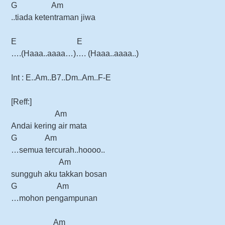
G Am
..tiada ketentraman jiwa
E E
….(Haaa..aaaa…)…. (Haaa..aaaa..)
Int :
E..Am..B7..Dm..Am..F-E
[Reff:]
Am
Andai kering air mata
G Am
…semua tercurah..hoooo..
Am
sungguh aku takkan bosan
G Am
…mohon pengampunan
Am