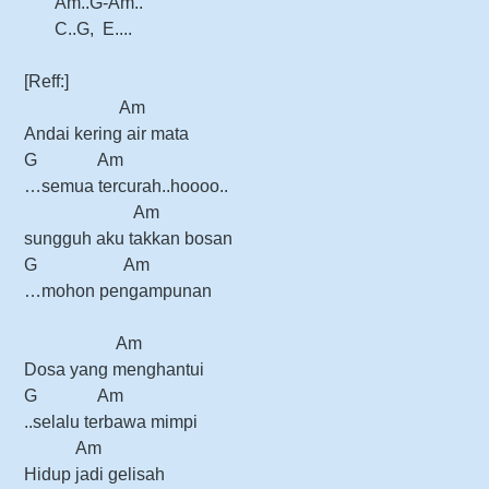
Am..G-Am..
C..G,
E....
[Reff:]
Am
Andai kering air mata
G Am
…semua tercurah..hoooo..
Am
sungguh aku takkan bosan
G Am
…mohon pengampunan
Am
Dosa yang menghantui
G Am
..selalu terbawa mimpi
Am
Hidup jadi gelisah