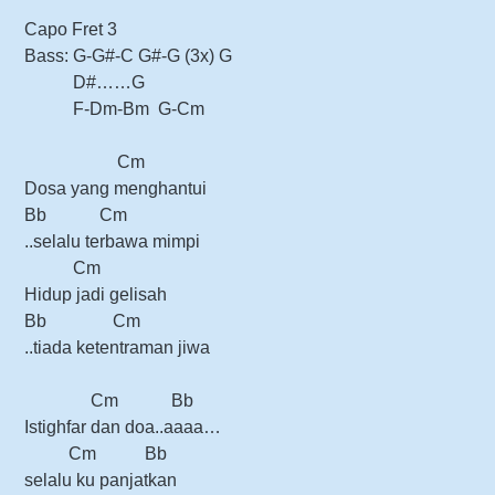
Capo Fret 3
Bass: G-G#-C G#-G (3x) G
D#……G
F-Dm-Bm G-Cm
Cm
Dosa yang menghantui
Bb Cm
..selalu terbawa mimpi
Cm
Hidup jadi gelisah
Bb Cm
..tiada ketentraman jiwa
Cm Bb
Istighfar dan doa..aaaa…
Cm Bb
selalu ku panjatkan