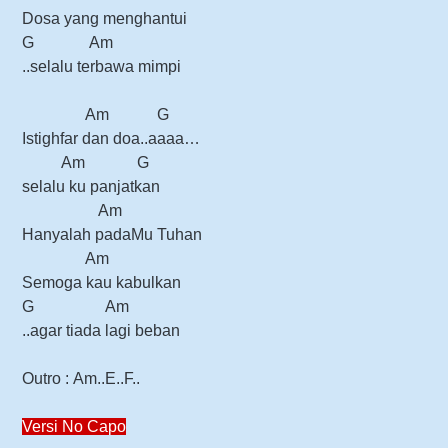
Dosa yang menghantui
G Am
..selalu terbawa mimpi
Am G
Istighfar dan doa..aaaa…
Am G
selalu ku panjatkan
Am
Hanyalah padaMu Tuhan
Am
Semoga kau kabulkan
G Am
..agar tiada lagi beban
Outro :
Am..E..F..
Versi No Capo