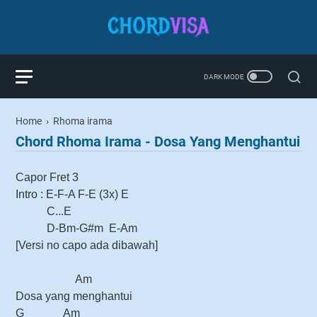
Home
›
Rhoma irama
Chord Rhoma Irama - Dosa Yang Menghantui
Capor Fret 3
Intro :
E-F-A F-E (3x) E
C...E
D-Bm-G#m E-Am
[Versi no capo ada dibawah]
Am
Dosa yang menghantui
G Am