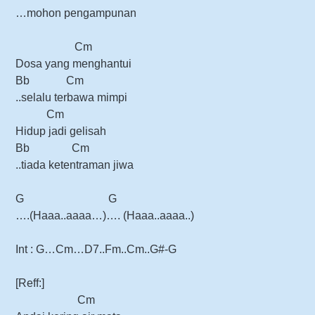
…mohon pengampunan
Cm
Dosa yang menghantui
Bb Cm
..selalu terbawa mimpi
Cm
Hidup jadi gelisah
Bb Cm
..tiada ketentraman jiwa
G G
….(Haaa..aaaa…)…. (Haaa..aaaa..)
Int : G…Cm…D7..Fm..Cm..G#-G
[Reff:]
Cm