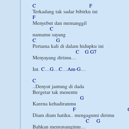
C
F
F
Menyebut dan memanggil

C
C
G
Pertama kali di dalam hidupku ini

C
G
G7
Menyayang dirimu…

Int. 
C
…
G
…
C
…
Am
-
G
…

C
..Denyut jantung di dada

Bergetar tak menentu

G
Karena kehadiranmu

F
Diam diam hatiku.. mengagumi dirimu

C
G
Bahkan menyayangimu…
