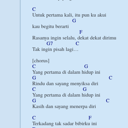
C
Untuk pertama kali, itu pun ku akui

G
kau begitu berarti

F
Rasanya ingin selalu, dekat dekat dirimu

G7
C
Tak ingin pisah lagi…

C
G
G
C
C
G
G
C
Kasih dan sayang menerpa diri

C
F