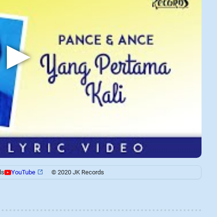
▶
ds
YouTube
© 2020 JK Records