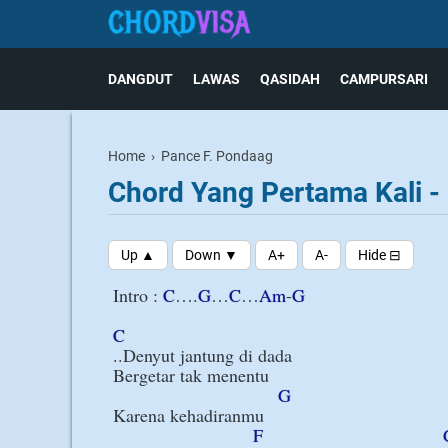
DANGDUT
LAWAS
QASIDAH
CAMPURSARI
Home
›
Pance F. Pondaag
Chord Yang Pertama Kali -
Intro : 
C
….
G
…
C
…
Am
-
G
C
..Denyut jantung di dada

Bergetar tak menentu

G
Karena kehadiranmu

F