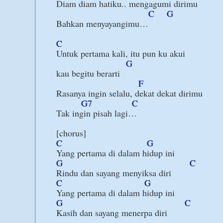
Diam diam hatiku.. mengagumi dirimu

C
G
Bahkan menyayangimu…

C
Untuk pertama kali, itu pun ku akui

G
kau begitu berarti

F
Rasanya ingin selalu, dekat dekat dirimu

G7
C
Tak ingin pisah lagi…

C
G
G
C
C
G
G
C
Kasih dan sayang menerpa diri
