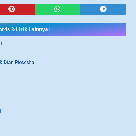
rds & Lirik Lainnya :
h
& Dian Piesesha
i