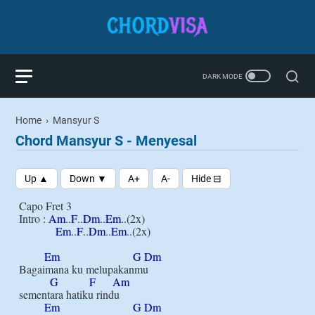
Home
›
Mansyur S
Chord Mansyur S - Menyesal
Capo Fret 3

Intro : 
Am
..
F
..
Dm
..
Em
..(2x)

Em
..
F
..
Dm
..
Em
..(2x)

Em
G
Dm
Bagaimana ku melupakanmu

G
F
Am
sementara hatiku rindu

Em
G
Dm