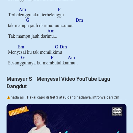
Am
F
Terbelenggu aku, terbelenggu

G
Dm
tak mampu jauh darimu..uuu..uuuu

Am
Tak mampu jauh darimu...

Em
G
Dm
Menyesal ku tak memilikimu

G
F
Am
Mansyur S - Menyesal Video YouTube Lagu
Dangdut
nada asli, Pakai capo di fret 3 atau ganti nadanya, intronya dari Cm
!