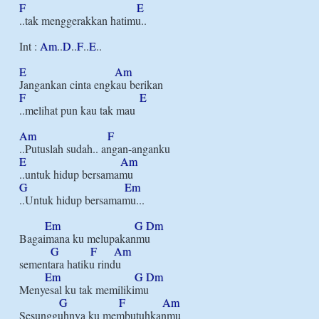
F
E
..tak menggerakkan hatimu..

Int : 
Am
..
D
..
F
..
E
..

E
Am
F
E
..melihat pun kau tak mau

Am
F
E
Am
G
Em
..Untuk hidup bersamamu...

Em
G
Dm
Bagaimana ku melupakanmu

G
F
Am
sementara hatiku rindu

Em
G
Dm
Menyesal ku tak memilikimu

G
F
Am
Sesungguhnya ku membutuhkanmu
