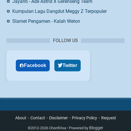
Jayanti - Ade Astrid X Gerenseng Team
Kumpulan Lagu Dangdut Meggy Z Terpopuler
Slamet Pengamen - Kalah Weton
FOLLOW US
Facebook
Twitter
About
Contact
Disclaimer
Privacy Policy
Request
Blogger
©
2012-2026 ChordVisa • Powered by