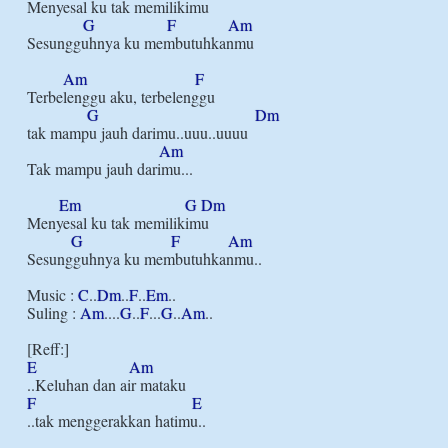
Menyesal ku tak memilikimu

G
F
Am
Sesungguhnya ku membutuhkanmu

Am
F
Terbelenggu aku, terbelenggu

G
Dm
tak mampu jauh darimu..uuu..uuuu

Am
Tak mampu jauh darimu...

Em
G
Dm
Menyesal ku tak memilikimu

G
F
Am
Sesungguhnya ku membutuhkanmu..

Music : 
C
..
Dm
..
F
..
Em
..

Suling : 
Am
....
G
..
F
...
G
..
Am
..

E
Am
F
E
..tak menggerakkan hatimu..
