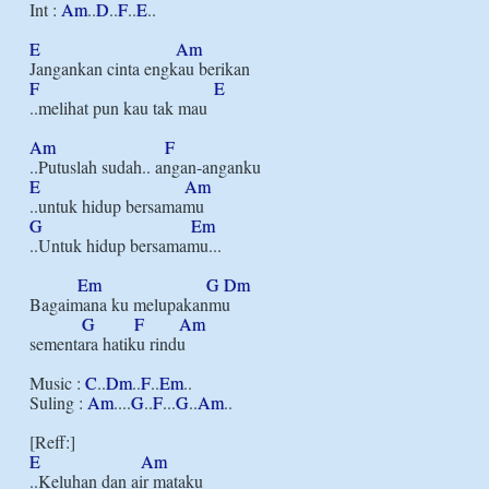
Int : 
Am
..
D
..
F
..
E
..

E
Am
F
E
..melihat pun kau tak mau

Am
F
E
Am
G
Em
..Untuk hidup bersamamu...

Em
G
Dm
Bagaimana ku melupakanmu

G
F
Am
sementara hatiku rindu

Music : 
C
..
Dm
..
F
..
Em
..

Suling : 
Am
....
G
..
F
...
G
..
Am
..

E
Am