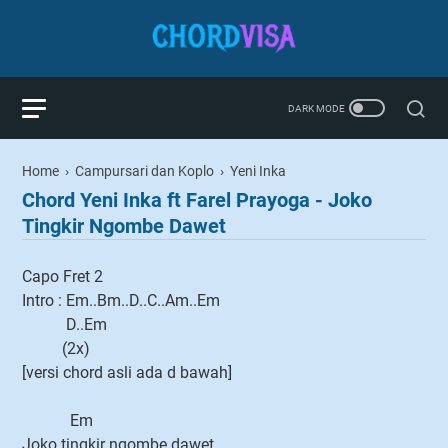
Home
›
Campursari dan Koplo
›
Yeni Inka
Chord Yeni Inka ft Farel Prayoga - Joko
Tingkir Ngombe Dawet
Capo Fret 2
Intro : Em..Bm..D..C..Am..Em
D..Em
(2x)
[versi chord asli ada d bawah]
Em
Joko tingkir ngombe dawet