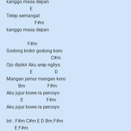
kanggo masa depan
E
Tetep semangat
F#m
kanggo masa depan
F#m
Godong knikir godong koro
C#m
Ojo dipikir Aku arep ngliyo
E D
Mangan jamur mangan koro
Bm F#m
Aku jujur kowe ra percoyo
E F#m
Aku jujur kowe ra percoyo
Int : F#m C#m E D Bm F#m
E F#m