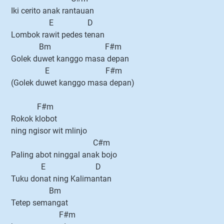
Iki cerito anak rantauan
E D
Lombok rawit pedes tenan
Bm F#m
Golek duwet kanggo masa depan
E F#m
(Golek duwet kanggo masa depan)
F#m
Rokok klobot
ning ngisor wit mlinjo
C#m
Paling abot ninggal anak bojo
E D
Tuku donat ning Kalimantan
Bm
Tetep semangat
F#m