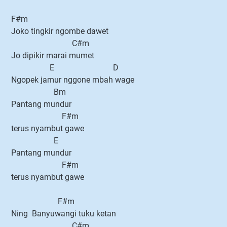
F#m
Joko tingkir ngombe dawet
C#m
Jo dipikir marai mumet
E D
Ngopek jamur nggone mbah wage
Bm
Pantang mundur
F#m
terus nyambut gawe
E
Pantang mundur
F#m
terus nyambut gawe
F#m
Ning Banyuwangi tuku ketan
C#m