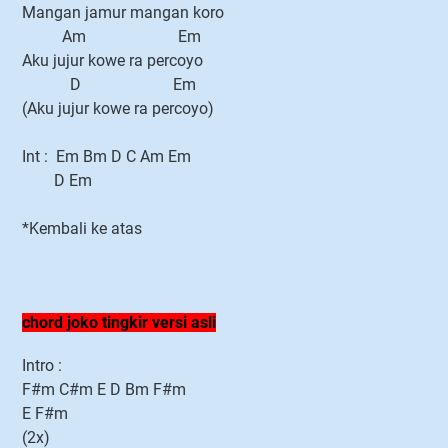
Mangan jamur mangan koro
Am Em
Aku jujur kowe ra percoyo
D Em
(Aku jujur kowe ra percoyo)
Int : Em Bm D C Am Em
D Em
*Kembali ke atas
chord joko tingkir versi asli
Intro :
F#m C#m E D Bm F#m
E F#m
(2x)