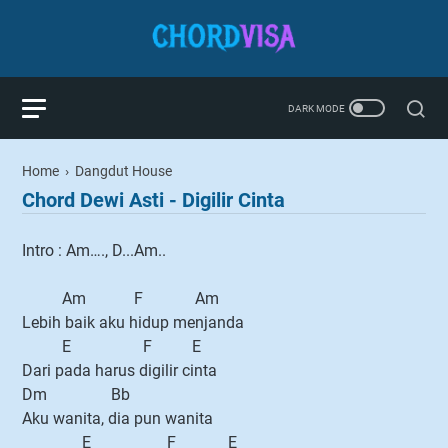
Home
›
Dangdut House
Chord Dewi Asti - Digilir Cinta
Intro : Am…., D...Am..
Am F Am
Lebih baik aku hidup menjanda
E F E
Dari pada harus digilir cinta
Dm Bb
Aku wanita, dia pun wanita
E F E