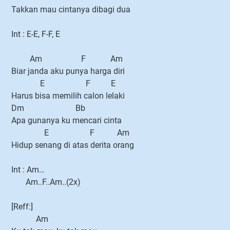
Takkan mau cintanya dibagi dua
Int : E-E, F-F, E
Am F Am
Biar janda aku punya harga diri
E F E
Harus bisa memilih calon lelaki
Dm Bb
Apa gunanya ku mencari cinta
E F Am
Hidup senang di atas derita orang
Int : Am…
Am..F..Am..(2x)
[Reff:]
Am