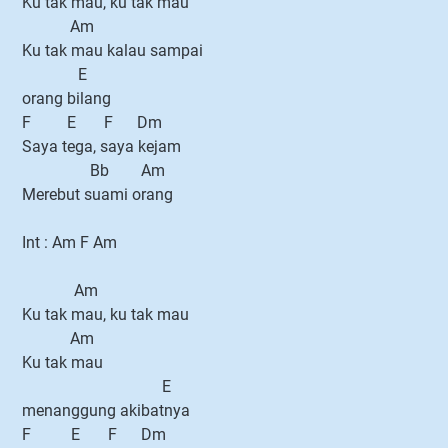
Ku tak mau, ku tak mau
Am
Ku tak mau kalau sampai
E
orang bilang
F E F Dm
Saya tega, saya kejam
Bb Am
Merebut suami orang
Int : Am F Am
Am
Ku tak mau, ku tak mau
Am
Ku tak mau
E
menanggung akibatnya
F E F Dm