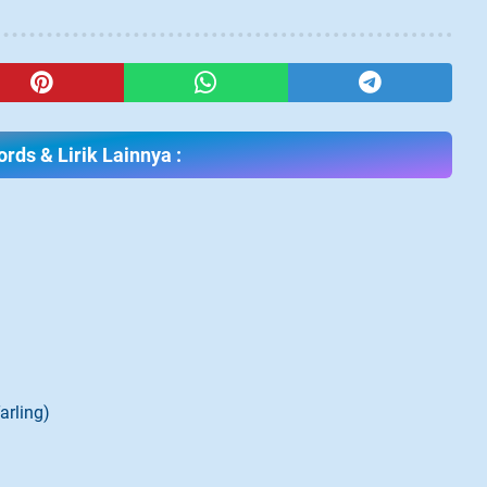
rds & Lirik Lainnya :
arling)