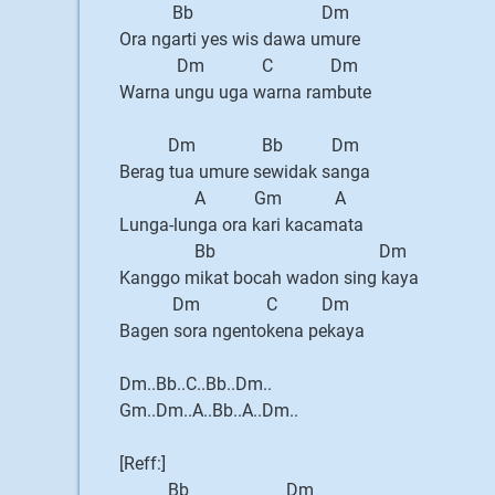
Bb Dm
Ora ngarti yes wis dawa umure
Dm C Dm
Warna ungu uga warna rambute
Dm Bb Dm
Berag tua umure sewidak sanga
A Gm A
Lunga-lunga ora kari kacamata
Bb Dm
Kanggo mikat bocah wadon sing kaya
Dm C Dm
Bagen sora ngentokena pekaya
Dm..Bb..C..Bb..Dm..
Gm..Dm..A..Bb..A..Dm..
[Reff:]
Bb Dm