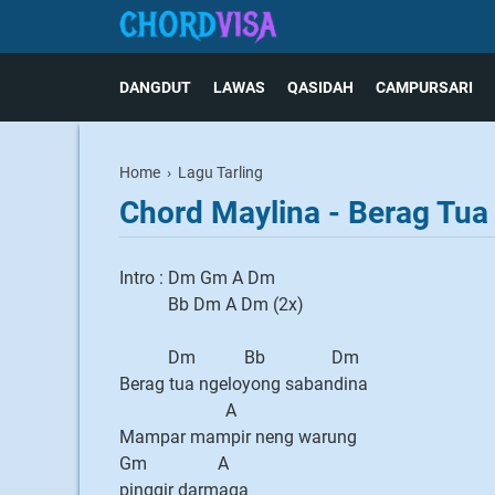
DANGDUT
LAWAS
QASIDAH
CAMPURSARI
Home
›
Lagu Tarling
Chord Maylina - Berag Tua 
Intro : Dm Gm A Dm
Bb Dm A Dm (2x)
Dm Bb Dm
Berag tua ngeloyong sabandina
A
Mampar mampir neng warung
Gm A
pinggir darmaga