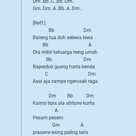
Dm..Bb..C..Bb..Dm..
Gm..Dm..A..Bb..A..Dm..
[Reff:]
Bb Dm
Bareng tua duh selewa lewa
Bb A
Ora mikir keluarga neng umah
Bb Dm
Raperduli guang harta benda
C Dm
Asal aja sampe ngerusak raga
Dm Bb Dm
Kumis tipis ala sihtune kurtis
A
Pesam pesem
Gm A
prasane wong paling laris