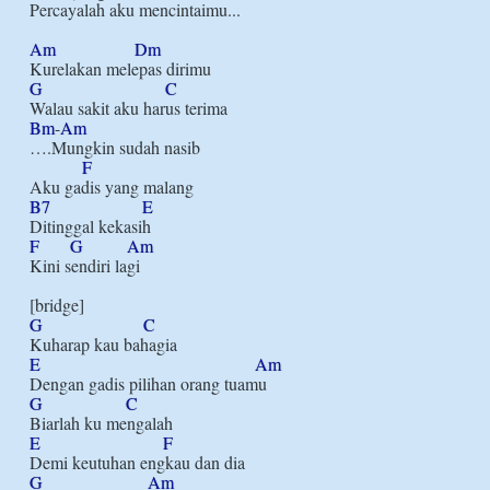
Percayalah aku mencintaimu... 

Am
Dm
G
C
Bm
-
Am
….Mungkin sudah nasib

F
B7
E
F
G
Am
Kini sendiri lagi

G
C
E
Am
G
C
E
F
G
Am