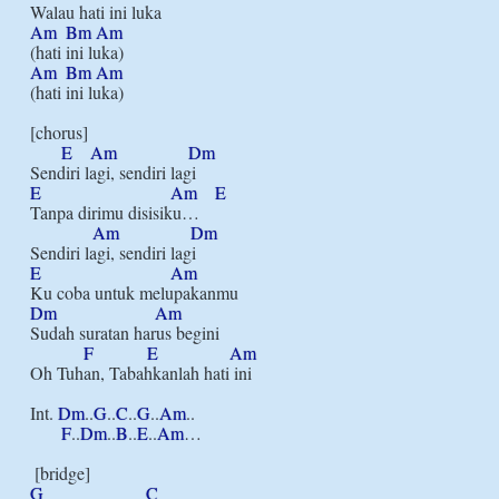
Am
Bm
Am
Am
Bm
Am
(hati ini luka)

[chorus]

E
Am
Dm
E
Am
E
Tanpa dirimu disisiku…

Am
Dm
E
Am
Dm
Am
Sudah suratan harus begini

F
E
Am
Oh Tuhan, Tabahkanlah hati ini

Int. 
Dm
..
G
..
C
..
G
..
Am
.. 

F
..
Dm
..
B
..
E
..
Am
…

G
C