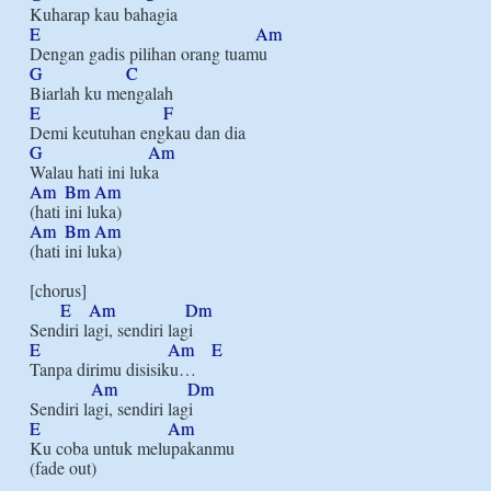
E
Am
G
C
E
F
G
Am
Am
Bm
Am
Am
Bm
Am
(hati ini luka)

[chorus]

E
Am
Dm
E
Am
E
Tanpa dirimu disisiku…

Am
Dm
E
Am
Ku coba untuk melupakanmu
