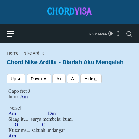
Home
›
Nike Ardilla
Chord Nike Ardilla - Biarlah Aku Mengalah
Capo fret 3

Intro: 
Am
..

Am
Dm
Siang itu... surya membelai bumi

G
C
Am