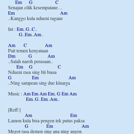
Em
G
C
Em
Am
..Kanggo kula ndueni ragane

Int : 
Em
..
G
..
C
..

G
..
Em
..
Am
..

Am
C
Am
Dm
G
Am
..Salah naroh perasaan..

Em
G
C
G
Em
Am
..Ning sampean sing due kluarga

Music : 
Am
Em
Am
Em
, 
G
Em
Am
Em
..
G
..
Em
..
Am
..

[Reff:]

Am
Em
Lamon kula bisa pengen tek putus paksa

G
Em
Am
Megot rasa demen sing ana ning angen
