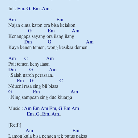
Int : 
Em
..
G
..
Em
..
Am
..

Am
Em
Najan cinta katon ora bisa kelakon

G
Em
Am
Kenangapa sayang ora ilang ilang

Dm
G
Am
Kaya kenen temen, wong kesiksa demen

Am
C
Am
Dm
G
Am
..Salah naroh perasaan..

Em
G
C
G
Em
Am
..Ning sampean sing due kluarga

Music : 
Am
Em
Am
Em
, 
G
Em
Am
Em
..
G
..
Em
..
Am
..

[Reff:]

Am
Em
Lamon kula bisa pengen tek putus paksa
