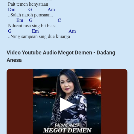
Dm
G
Am
..Salah naroh perasaan..

Em
G
C
G
Em
Am
Video Youtube Audio Megot Demen - Dadang
Anesa
▶