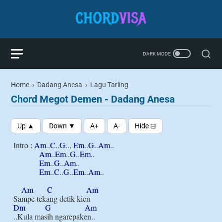
Home
›
Dadang Anesa
›
Lagu Tarling
Chord Megot Demen - Dadang Anesa
Intro : 
Am
..
C
..
G
.., 
Em
..
G
..
Am
..

Am
..
Em
..
G
..
Em
..

Em
..
G
..
Am
..

Em
..
C
..
G
..
Em
..
Am
..

Am
C
Am
Dm
G
Am
..Kula masih ngarepaken..
