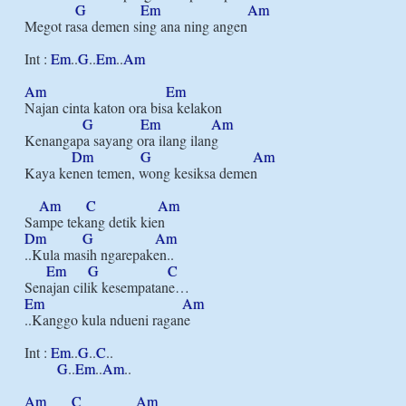
G
Em
Am
Megot rasa demen sing ana ning angen

Int : 
Em
..
G
..
Em
..
Am
Am
Em
Najan cinta katon ora bisa kelakon

G
Em
Am
Kenangapa sayang ora ilang ilang

Dm
G
Am
Kaya kenen temen, wong kesiksa demen

Am
C
Am
Dm
G
Am
..Kula masih ngarepaken..

Em
G
C
Em
Am
..Kanggo kula ndueni ragane

Int : 
Em
..
G
..
C
..

G
..
Em
..
Am
..

Am
C
Am