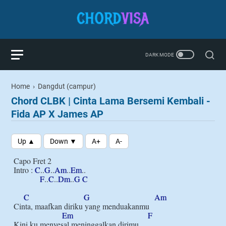
Home
›
Dangdut (campur)
Chord CLBK | Cinta Lama Bersemi Kembali -
Fida AP X James AP
Capo Fret 2

Intro : 
C
..
G
..
Am
..
Em
..

F
..
C
..
Dm
..
G
C
C
G
Am
Cinta, maafkan diriku yang menduakanmu

Em
F
Kini ku menyesal meninggalkan dirimu
