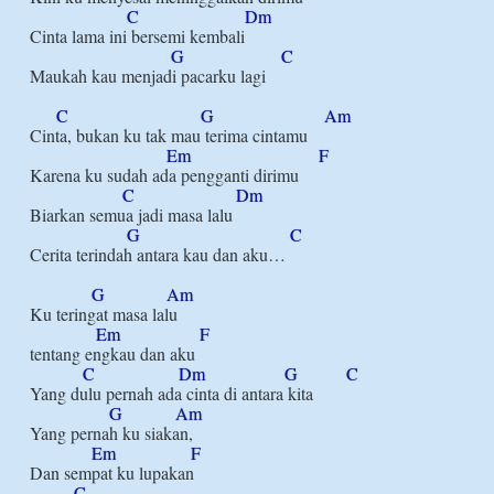
C
Dm
Cinta lama ini bersemi kembali

G
C
Maukah kau menjadi pacarku lagi

C
G
Am
Cinta, bukan ku tak mau terima cintamu

Em
F
Karena ku sudah ada pengganti dirimu

C
Dm
Biarkan semua jadi masa lalu

G
C
Cerita terindah antara kau dan aku…

G
Am
Ku teringat masa lalu

Em
F
tentang engkau dan aku

C
Dm
G
C
Yang dulu pernah ada cinta di antara kita

G
Am
Yang pernah ku siakan,

Em
F
Dan sempat ku lupakan

C