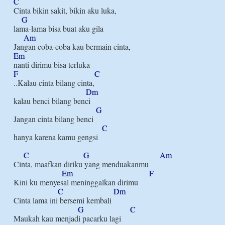
C
Cinta bikin sakit, bikin aku luka,

G
lama-lama bisa buat aku gila

Am
Em
F
C
..Kalau cinta bilang cinta,

Dm
kalau benci bilang benci

G
Jangan cinta bilang benci

C
hanya karena kamu gengsi

C
G
Am
Cinta, maafkan diriku yang menduakanmu

Em
F
Kini ku menyesal meninggalkan dirimu

C
Dm
Cinta lama ini bersemi kembali

G
C
Maukah kau menjadi pacarku lagi
