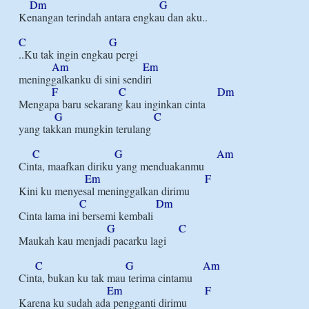
Dm
G
Kenangan terindah antara engkau dan aku..

C
G
..Ku tak ingin engkau pergi

Am
Em
meninggalkanku di sini sendiri

F
C
Dm
Mengapa baru sekarang kau inginkan cinta

G
C
yang takkan mungkin terulang

C
G
Am
Cinta, maafkan diriku yang menduakanmu

Em
F
Kini ku menyesal meninggalkan dirimu

C
Dm
Cinta lama ini bersemi kembali

G
C
Maukah kau menjadi pacarku lagi

C
G
Am
Cinta, bukan ku tak mau terima cintamu

Em
F
Karena ku sudah ada pengganti dirimu
