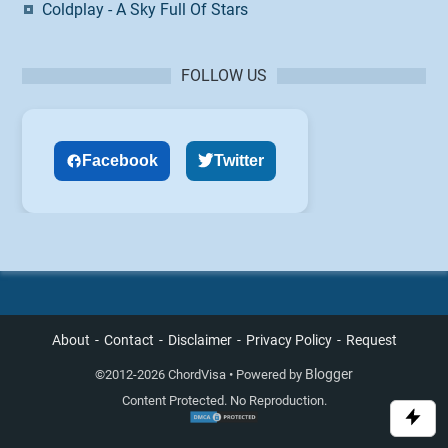
Coldplay - A Sky Full Of Stars
FOLLOW US
Facebook
Twitter
About
Contact
Disclaimer
Privacy Policy
Request
Blogger
©
2012-2026 ChordVisa • Powered by
Content Protected. No Reproduction.