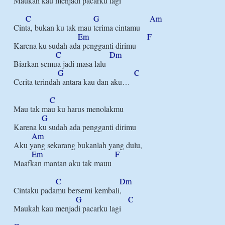
Maukah kau menjadi pacarku lagi

C
G
Am
Cinta, bukan ku tak mau terima cintamu

Em
F
Karena ku sudah ada pengganti dirimu

C
Dm
Biarkan semua jadi masa lalu

G
C
Cerita terindah antara kau dan aku…

C
Mau tak mau ku harus menolakmu

G
Karena ku sudah ada pengganti dirimu

Am
Aku yang sekarang bukanlah yang dulu,

Em
F
Maafkan mantan aku tak mauu

C
Dm
Cintaku padamu bersemi kembali,

G
C
Maukah kau menjadi pacarku lagi
