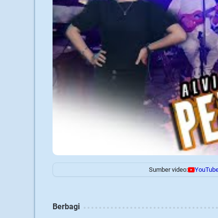
Sumber video:
YouTub
Berbagi