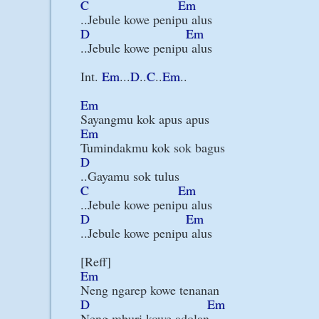
C
Em
D
Em
..Jebule kowe penipu alus

Int. 
Em
...
D
..
C
..
Em
..

Em
Em
D
C
Em
D
Em
..Jebule kowe penipu alus

Em
D
Em