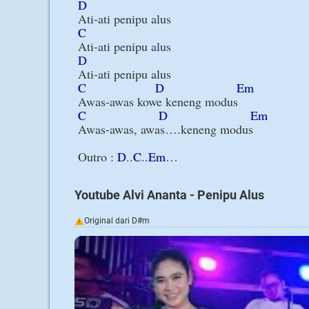
D
C
D
C
D
Em
C
D
Em
Awas-awas, awas….keneng modus

Outro : 
D
..
C
..
Em
Youtube Alvi Ananta - Penipu Alus
Original dari D#m
!