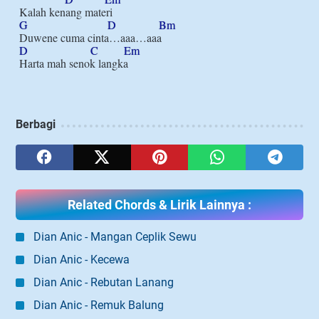
G
D
Bm
D
C
Em
Berbagi
Related Chords & Lirik Lainnya :
Dian Anic - Mangan Ceplik Sewu
Dian Anic - Kecewa
Dian Anic - Rebutan Lanang
Dian Anic - Remuk Balung