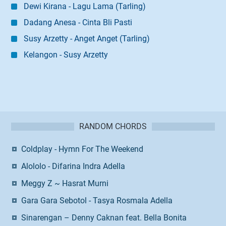
Dewi Kirana - Lagu Lama (Tarling)
Dadang Anesa - Cinta Bli Pasti
Susy Arzetty - Anget Anget (Tarling)
Kelangon - Susy Arzetty
RANDOM CHORDS
Coldplay - Hymn For The Weekend
Alololo - Difarina Indra Adella
Meggy Z ~ Hasrat Murni
Gara Gara Sebotol - Tasya Rosmala Adella
Sinarengan – Denny Caknan feat. Bella Bonita