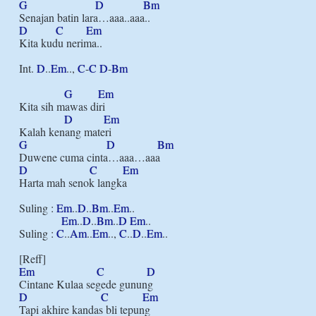
G
D
Bm
D
C
Em
Kita kudu nerima..

Int. 
D
..
Em
.., 
C
-
C
D
-
Bm
G
Em
Kita sih mawas diri

D
Em
G
D
Bm
D
C
Em
Harta mah senok langka

Suling : 
Em
..
D
..
Bm
..
Em
..

Em
..
D
..
Bm
..
D
Em
..

Suling : 
C
..
Am
..
Em
.., 
C
..
D
..
Em
..

Em
C
D
D
C
Em
Tapi akhire kandas bli tepung
