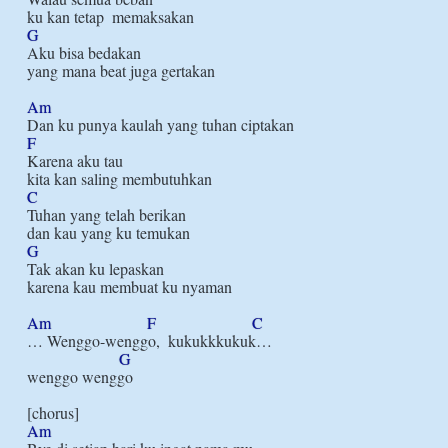
G
Aku bisa bedakan

yang mana beat juga gertakan

Am
F
Karena aku tau

C
Tuhan yang telah berikan

G
Tak akan ku lepaskan

karena kau membuat ku nyaman

Am
F
C
… Wenggo-wenggo,  kukukkkukuk…

G
wenggo wenggo

Am