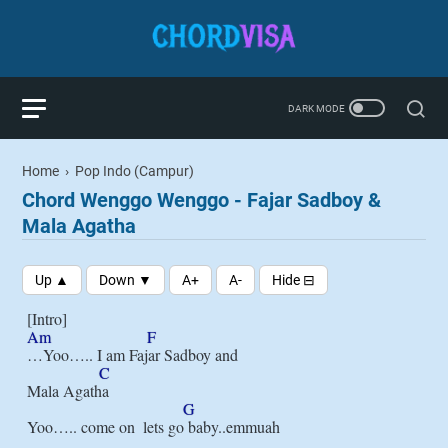
Home
›
Pop Indo (Campur)
Chord Wenggo Wenggo - Fajar Sadboy &
Mala Agatha
Am
F
…Yoo….. I am Fajar Sadboy and

C
Mala Agatha

G
Yoo….. come on  lets go baby..emmuah
