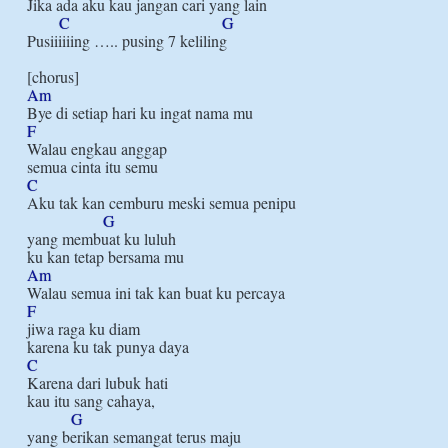
Jika ada aku kau jangan cari yang lain

C
G
Pusiiiiiing ….. pusing 7 keliling

Am
F
Walau engkau anggap

C
Aku tak kan cemburu meski semua penipu

G
yang membuat ku luluh

Am
F
jiwa raga ku diam

C
Karena dari lubuk hati

kau itu sang cahaya,

G
yang berikan semangat terus maju
