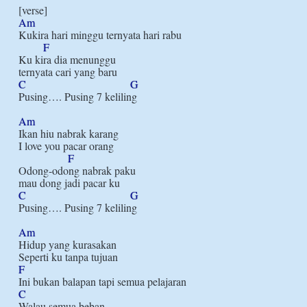
Am
Kukira hari minggu ternyata hari rabu

F
Ku kira dia menunggu

C
G
Pusing…. Pusing 7 keliling

Am
Ikan hiu nabrak karang

I love you pacar orang

F
Odong-odong nabrak paku

C
G
Pusing…. Pusing 7 keliling

Am
Hidup yang kurasakan

F
C
Walau semua beban
