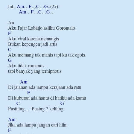
Int : 
Am
…
F
…
C
…
G
..(2x)

Am
…
F
…
C
…
G
…

An

F
Aku viral karena menangis

C
G
Aku tidak romantis

tapi banyak yang terhipnotis

Am
Di jalanan ada lampu kerajaan ada ratu

F
Di kuburan ada hantu di hatiku ada kamu

C
G
Pusiiiing…. Pusing 7 keliling

Am
F