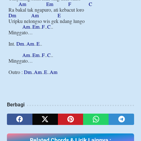
Am
Em
F
C
Dm
Am
E
Uripku nelongso wis gek ndang lungo

Am
..
Em
..
F
..
C
..

Minggato…

Int. 
Dm
..
Am
..
E
..

Am
..
Em
..
F
..
C
..

Minggato…

Outro : 
Dm
..
Am
..
E
..
Am
Berbagi
Related Chords & Lirik Lainnya :