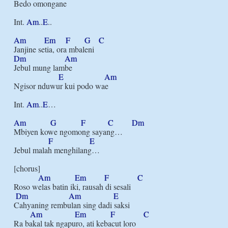
Bedo omongane

Int. 
Am
..
E
..

Am
Em
F
G
C
Dm
Am
Jebul mung lambe

E
Am
Ngisor nduwur kui podo wae

Int. 
Am
..
E
…

Am
G
F
C
Dm
Mbiyen kowe ngomong sayang…

F
E
Jebul malah menghilang…

[chorus]

Am
Em
F
C
Roso welas batin iki, rausah di sesali

Dm
Am
E
Cahyaning rembulan sing dadi saksi

Am
Em
F
C