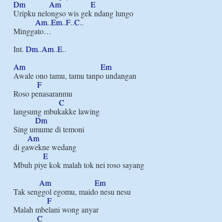
Dm
Am
E
Uripku nelongso wis gek ndang lungo

Am
..
Em
..
F
..
C
..

Minggato…

Int. 
Dm
..
Am
..
E
..

Am
Em
Awale ono tamu, tamu tanpo undangan

F
Roso penasaranmu

C
langsung mbukakke lawing

Dm
Sing umume di temoni

Am
di gawekne wedang

E
Mbuh piye kok malah tok nei roso sayang

Am
Em
Tak senggol egomu, maido nesu nesu

F
Malah mbelani wong anyar

C