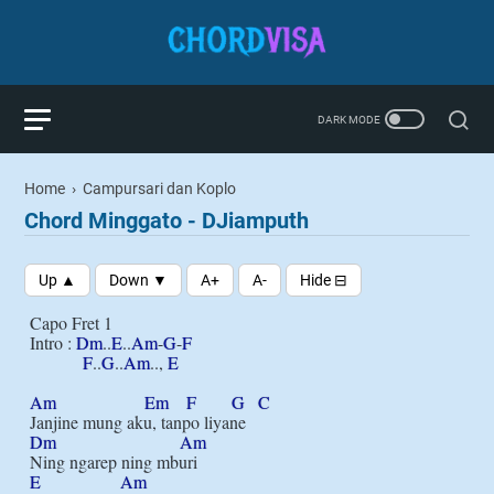
Home
›
Campursari dan Koplo
Chord Minggato - DJiamputh
Capo Fret 1

Intro : 
Dm
..
E
..
Am
-
G
-
F
F
..
G
..
Am
.., 
E
Am
Em
F
G
C
Dm
Am
E
Am