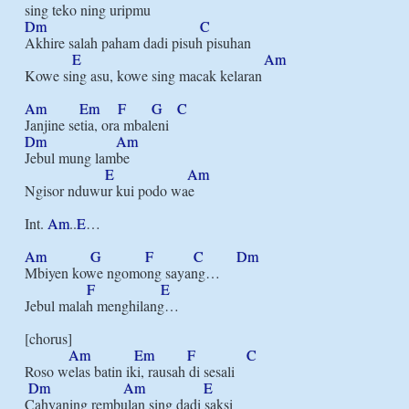
Dm
C
Akhire salah paham dadi pisuh pisuhan

E
Am
Kowe sing asu, kowe sing macak kelaran

Am
Em
F
G
C
Dm
Am
Jebul mung lambe

E
Am
Ngisor nduwur kui podo wae

Int. 
Am
..
E
…

Am
G
F
C
Dm
Mbiyen kowe ngomong sayang…

F
E
Jebul malah menghilang…

[chorus]

Am
Em
F
C
Roso welas batin iki, rausah di sesali

Dm
Am
E
Cahyaning rembulan sing dadi saksi
