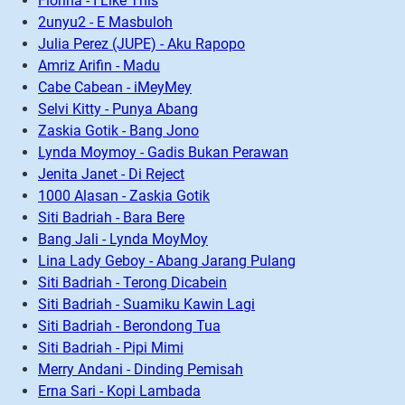
Florina - I Like This
2unyu2 - E Masbuloh
Julia Perez (JUPE) - Aku Rapopo
Amriz Arifin - Madu
Cabe Cabean - iMeyMey
Selvi Kitty - Punya Abang
Zaskia Gotik - Bang Jono
Lynda Moymoy - Gadis Bukan Perawan
Jenita Janet - Di Reject
1000 Alasan - Zaskia Gotik
Siti Badriah - Bara Bere
Bang Jali - Lynda MoyMoy
Lina Lady Geboy - Abang Jarang Pulang
Siti Badriah - Terong Dicabein
Siti Badriah - Suamiku Kawin Lagi
Siti Badriah - Berondong Tua
Siti Badriah - Pipi Mimi
Merry Andani - Dinding Pemisah
Erna Sari - Kopi Lambada