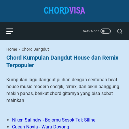
Home
›
Chord Dangdut
Chord Kumpulan Dangdut House dan Remix
Terpopuler
Kumpulan lagu dangdut pilihan dengan sentuhan beat
house music modern enerjik, remix, dan bikin panggung
makin panas, berikut chord gitarnya yang bisa sobat
mainkan
Niken Salindry - Bojomu Sesok Tak Silihe
Cucun Novia - Waru Doyong