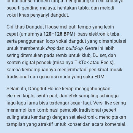
lantai dansa modern tanpa menghilangkan ciri khasnya
seperti gending melayu, hentakan tabla, dan melodi
vokal khas penyanyi dangdut.
Ciri khas Dangdut House meliputi tempo yang lebih
cepat (umumnya
120–128 BPM
), bass elektronik tebal,
serta penggunaan loop vokal dangdut yang dimanipulasi
untuk membentuk
drop
dan
build-up
. Genre ini lebih
sering ditemukan pada remix untuk klub, DJ set, dan
konten digital pendek (misalnya TikTok atau Reels),
karena kemampuannya menjembatani penikmat musik
tradisional dan generasi muda yang suka EDM.
Selain itu, Dangdut House kerap menggabungkan
elemen koplo, synth pad, dan efek sampling sehingga
lagu-lagu lama bisa terdengar segar lagi. Versi live sering
menampilkan kombinasi pemusik tradisional (seperti
suling atau kendang) dengan set elektronik, menciptakan
tampilan yang atraktif untuk konser dan acara komersial.